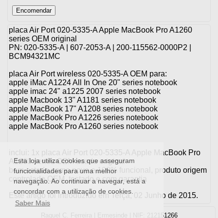
placa Air Port 020-5335-A Apple MacBook Pro A1260
series OEM original
PN: 020-5335-A | 607-2053-A | 200-115562-0000P2 |
BCM94321MC
placa Air Port wireless 020-5335-A OEM para:
apple iMac A1224 All In One 20" series notebook
apple imac 24" a1225 2007 series notebook
apple Macbook 13" A1181 series notebook
apple MacBook 17" A1208 series notebook
apple MacBook Pro A1226 series notebook
apple MacBook Pro A1260 series notebook
inclui: 1x placa Air Port 020-5335-A Apple MacBook Pro
Esta loja utiliza cookies que asseguram
A1260 series OEM usado original
bom estado como novo e 100% funcional, produto origem
funcionalidades para uma melhor
controlado OEM, testado e com garantia
navegação. Ao continuar a navegar, está a
concordar com a utilização de cookies.
Este artigo foi introduzido em Terça, 02 Junho de 2015.
Saber Mais
Raquel C. Ferreira | Ermesinde | NIF: 212151266