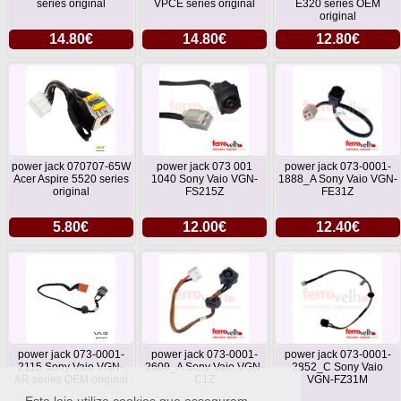
series original
VPCE series original
E320 series OEM
original
14.80€
14.80€
12.80€
power jack 070707-65W
power jack 073 001
power jack 073-0001-
Acer Aspire 5520 series
1040 Sony Vaio VGN-
1888_A Sony Vaio VGN-
original
FS215Z
FE31Z
5.80€
12.00€
12.40€
power jack 073-0001-
power jack 073-0001-
power jack 073-0001-
2115 Sony Vaio VGN-
2609_A Sony Vaio VGN-
2852_C Sony Vaio
AR series OEM original
C1Z
VGN-FZ31M