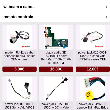
webcam e cabos
remoto controle
modem RJ-11 e cabo
placa audio SD
power jack 015-0001-
Acer Aspire 6530 series
00JT983 Lenovo
1455-A e cabo Vaio
OEM original
ThinkPad T460s T470s
VGN-FW series OEM
series OEM
6.80€
16.80€
12.00€
power jack 015-0001-
power jack 015-0101-
power jack 04W2211
1513 Sony Vaio VPCE
1505_A DC in Vaio
Lenovo ThinkPad Edge