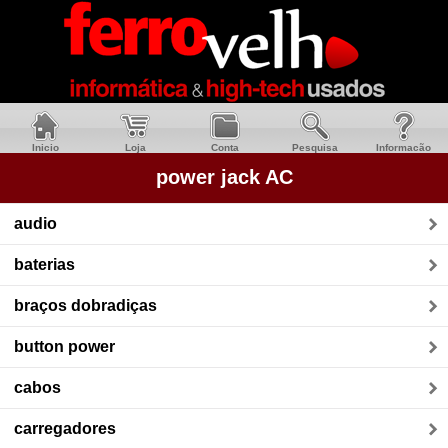
Inicio
Loja
Conta
Pesquisa
Informacão
power jack AC
audio
baterias
braços dobradiças
button power
cabos
carregadores