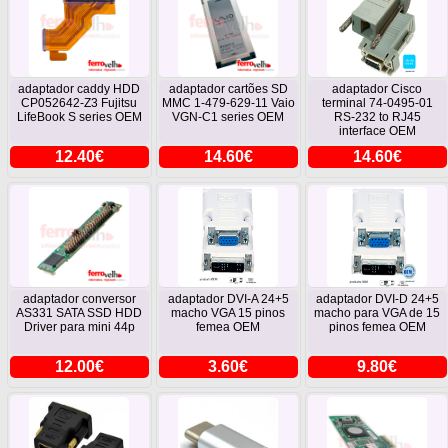
adaptador caddy HDD
adaptador cartões SD
adaptador Cisco
CP052642-Z3 Fujitsu
MMC 1-479-629-11 Vaio
terminal 74-0495-01
LifeBook S series OEM
VGN-C1 series OEM
RS-232 to RJ45
interface OEM
12.40€
14.60€
14.60€
adaptador conversor
adaptador DVI-A 24+5
adaptador DVI-D 24+5
AS331 SATA SSD HDD
macho VGA 15 pinos
macho para VGA de 15
Driver para mini 44p
femea OEM
pinos femea OEM
12.00€
3.60€
9.80€