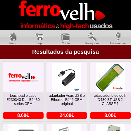
Inicio
Loja
Conta
Pesquisa
Informacão
Resultados da pesquisa
touchpad e cabo
adaptador Asus USB e
adaptador bluetooth
E230343 Dell E5430
Ethernet RJ45 OEM
D430 BT USB 2
series OEM
original
CLASSE 1
8.60€
24.00€
8.00€