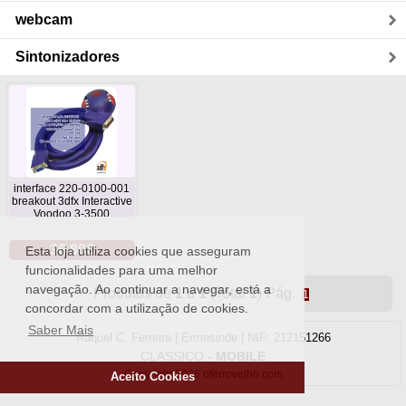
webcam
Sintonizadores
interface 220-0100-001
breakout 3dfx Interactive
Voodoo 3-3500
36.80€
Esta loja utiliza cookies que asseguram
funcionalidades para uma melhor
navegação. Ao continuar a navegar, está a
Produtos de
1
a
1
(Total
1
) Pág.
1
concordar com a utilização de cookies.
Saber Mais
Raquel C. Ferreira | Ermesinde | NIF: 212151266
CLASSICO
-
MOBILE
Copyright 2026 oferrovelho.com
Aceito Cookies