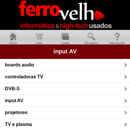
Inicio
Loja
Conta
Pesquisa
Informacão
input AV
boards audio
controladoras TV
DVB-S
input AV
projetores
TV e plasma