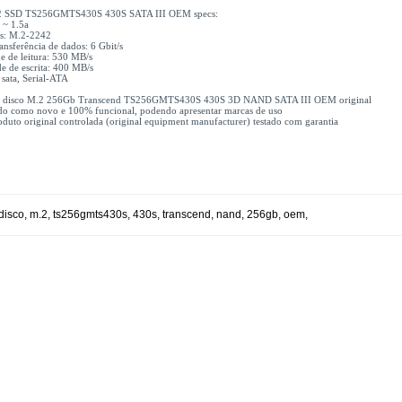
.2 SSD TS256GMTS430S 430S SATA III OEM specs:
 ~ 1.5a
s: M.2-2242
ransferência de dados: 6 Gbit/s
e de leitura: 530 MB/s
e de escrita: 400 MB/s
: sata, Serial-ATA
1x disco M.2 256Gb Transcend TS256GMTS430S 430S 3D NAND SATA III OEM original
do como novo e 100% funcional, podendo apresentar marcas de uso
uto original controlada (original equipment manufacturer) testado com garantia
disco
,
m.2
,
ts256gmts430s
,
430s
,
transcend
,
nand
,
256gb
,
oem
,