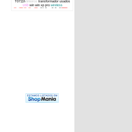
T0711h
tinteiros
transformador
usados
usb
win
win xp pro
wireless