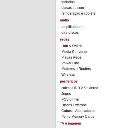
teclados
placas de som
refrigeração e coolers
audio
amplificadores
gira-discos
redes
Hub & Switch
Media Converter
Placas Rede
Power Line
Modems e Routers
Wireless
perifericos
caixas HDD 2.5 externa
Jogos
POS printer
Discos Externos
Cabos e Adaptadores
Pen e Memory Cards
TV e imagem