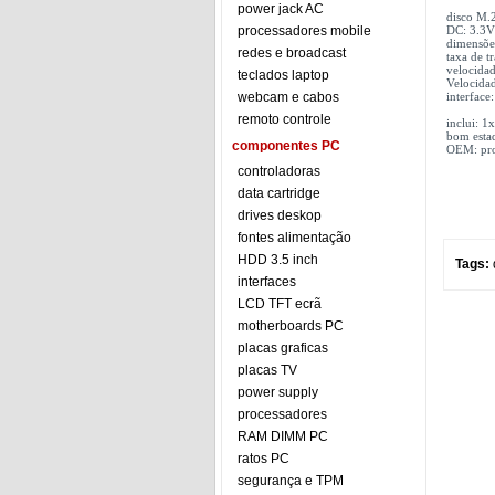
power jack AC
disco M
processadores mobile
DC: 3.3V
dimensõe
redes e broadcast
taxa de t
velocidad
teclados laptop
Velocidad
webcam e cabos
interface
remoto controle
inclui: 
bom esta
componentes PC
OEM: prod
controladoras
data cartridge
drives deskop
fontes alimentação
HDD 3.5 inch
Tags:
interfaces
LCD TFT ecrã
motherboards PC
placas graficas
placas TV
power supply
processadores
RAM DIMM PC
ratos PC
segurança e TPM