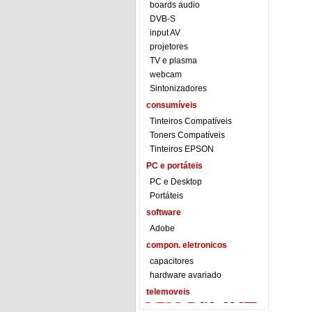
boards audio
DVB-S
input AV
projetores
TV e plasma
webcam
Sintonizadores
consumíveis
Tinteiros Compatíveis
Toners Compatíveis
Tinteiros EPSON
PC e portáteis
PC e Desktop
Portáteis
software
Adobe
compon. eletronicos
capacitores
hardware avariado
telemoveis