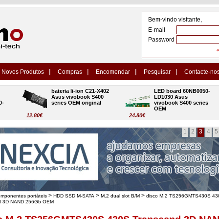
Bem-vindo visitante,
E-mail
Password
|
|
|
|
Novos Produtos
Compras
Encomendar
Pesquisar
Contacte-no
bateria li-ion C21-X402 
LED board 60NB0050-
Asus vivobook S400 
LD1030 Asus 
series OEM original
vivobook S400 series 
OEM
12.80€
24.80€
1
2
3
4
5
>
>
>
omponentes portáteis
HDD SSD M-SATA
M.2 dual slot B/M
disco M.2 TS256GMTS430S 43
d 3D NAND 256Gb OEM