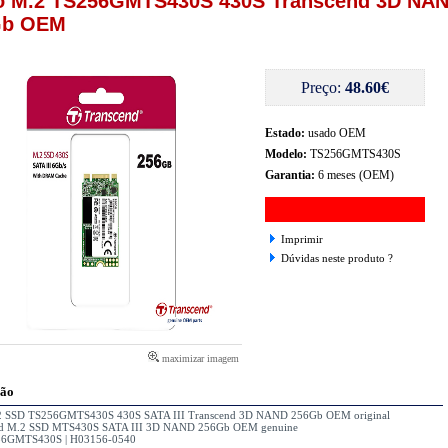
o M.2 TS256GMTS430S 430S Transcend 3D NA
Gb OEM
Preço:
48.60€
Estado:
usado OEM
Modelo:
TS256GMTS430S
Garantia:
6 meses (OEM)
Imprimir
Dúvidas neste produto ?
maximizar imagem
ção
.2 SSD TS256GMTS430S 430S SATA III Transcend 3D NAND 256Gb OEM original
nd M.2 SSD MTS430S SATA III 3D NAND 256Gb OEM genuine
56GMTS430S | H03156-0540