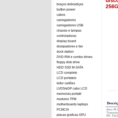
disc
braços dobradiças
256
button power
cabos
carregadores
carregadores USB
chassis e tampas
controladoras
display board
dissipadores e fan
dock station
DVD-RW e combo drives
floppy disk drive
HDD SSD M-SATA
LCD completo
LCD portateis
leitor cartões
LVDS/eDP cabo LCD
memorias portatil
modulos TPM
Descri
motherboards laptops
PCMCIA
disco M
Transce
placas graficas GPU
PN: TS2