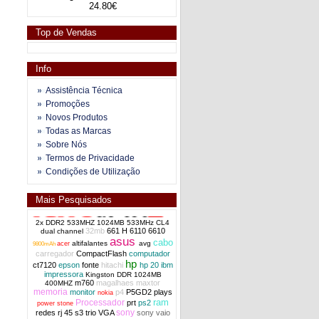
24.80€
Top de Vendas
Info
Assistência Técnica
Promoções
Novos Produtos
Todas as Marcas
Sobre Nós
Termos de Privacidade
Condições de Utilização
Mais Pesquisados
2x DDR2 533MHZ 1024MB 533MHz CL4
32mb
661 H
6110
6610
dual channel
asus
cabo
altifalantes
avg
acer
9800mAh
carregador
CompactFlash
computador
hp
ct7120
epson
fonte
hitachi
hp 20
ibm
impressora
Kingston DDR 1024MB
m760
magalhaes
maxtor
400MHZ
memoria
monitor
p4
P5GD2
plays
nokia
ram
Processador
prt
ps2
power stone
sony
redes
rj 45
s3 trio VGA
sony vaio