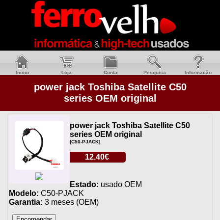
Inicio
Loja
Conta
Pesquisa
Informacão
power jack Toshiba Satellite C50
series OEM original
power jack Toshiba Satellite C50
series OEM original
[C50-PJACK]
12.40€
Estado:
usado OEM
Modelo:
C50-PJACK
Garantia:
3 meses (OEM)