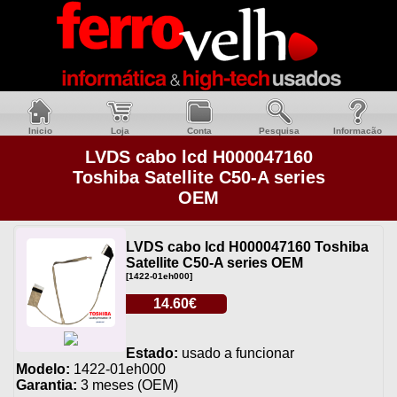
Inicio
Loja
Conta
Pesquisa
Informacão
LVDS cabo lcd H000047160
Toshiba Satellite C50-A series
OEM
LVDS cabo lcd H000047160 Toshiba
Satellite C50-A series OEM
[1422-01eh000]
14.60€
Estado:
usado a funcionar
Modelo:
1422-01eh000
Garantia:
3 meses (OEM)