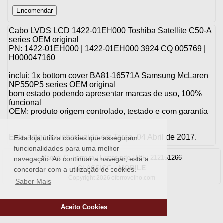
Cabo LVDS LCD 1422-01EH000 Toshiba Satellite C50-A
series OEM original
PN: 1422-01EH000 | 1422-01EH000 3924 CQ 005769 |
H000047160
inclui: 1x bottom cover BA81-16571A Samsung McLaren
NP550P5 series OEM original
bom estado podendo apresentar marcas de uso, 100%
funcional
OEM: produto origem controlado, testado e com garantia
Este artigo foi introduzido em Terça, 04 Abril de 2017.
Esta loja utiliza cookies que asseguram
funcionalidades para uma melhor
Raquel C. Ferreira | Ermesinde | NIF: 212151266
navegação. Ao continuar a navegar, está a
CLASSICO
-
MOBILE
concordar com a utilização de cookies.
Copyright 2026 oferrovelho.com
Saber Mais
Aceito Cookies