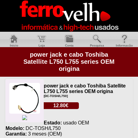
Inicio
Loja
Conta
Pesquisa
Informacão
power jack e cabo Toshiba
Satellite L750 L755 series OEM
origina
power jack e cabo Toshiba Satellite
L750 L755 series OEM origina
[DC-TOSH/L750]
12.80€
Estado:
usado OEM
Modelo:
DC-TOSH/L750
Garantia:
3 meses (OEM)