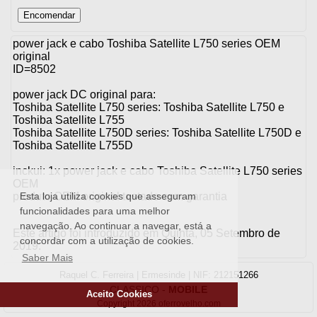
power jack e cabo Toshiba Satellite L750 series OEM
original
ID=8502
power jack DC original para:
Toshiba Satellite L750 series: Toshiba Satellite L750 e
Toshiba Satellite L755
Toshiba Satellite L750D series: Toshiba Satellite L750D e
Toshiba Satellite L755D
inckui: 1x power jack e cabo Toshiba Satellite L750 series
OEM
produto OEM original testado com garantia
Esta loja utiliza cookies que asseguram
funcionalidades para uma melhor
navegação. Ao continuar a navegar, está a
Este artigo foi introduzido em Quinta, 05 Setembro de
concordar com a utilização de cookies.
2019.
Saber Mais
Raquel C. Ferreira | Ermesinde | NIF: 212151266
CLASSICO
-
MOBILE
Aceito Cookies
Copyright 2026 oferrovelho.com