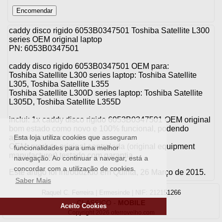
caddy disco rigido 6053B0347501 Toshiba Satellite L300
series OEM original laptop
PN: 6053B0347501
caddy disco rigido 6053B0347501 OEM para:
Toshiba Satellite L300 series laptop: Toshiba Satellite
L305, Toshiba Satellite L355
Toshiba Satellite L300D series laptop: Toshiba Satellite
L305D, Toshiba Satellite L355D
inclui: 1x caddy disco rigido 6053B0347501 OEM original
bom estado como novo e 100% funcional, podendo
apresentar marcas de uso
Esta loja utiliza cookies que asseguram
OEM: produto original controlada (original equipment
funcionalidades para uma melhor
manufacturer) testado com garantia
navegação. Ao continuar a navegar, está a
concordar com a utilização de cookies.
Este artigo foi introduzido em Quinta, 26 Março de 2015.
Saber Mais
Raquel C. Ferreira | Ermesinde | NIF: 212151266
CLASSICO
-
MOBILE
Aceito Cookies
Copyright 2026 oferrovelho.com