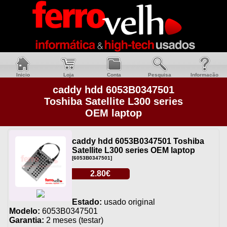
Inicio
Loja
Conta
Pesquisa
Informacão
caddy hdd 6053B0347501
Toshiba Satellite L300 series
OEM laptop
caddy hdd 6053B0347501 Toshiba
Satellite L300 series OEM laptop
[6053B0347501]
2.80€
Estado:
usado original
Modelo:
6053B0347501
Garantia:
2 meses (testar)