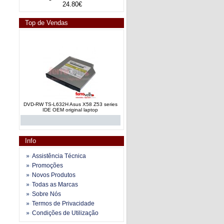
24.80€
Top de Vendas
DVD-RW TS-L632H Asus X58 Z53 series
IDE OEM original laptop
Info
Assistência Técnica
Promoções
Novos Produtos
DVD RW TS-L633 Leitor gravador TSST
Todas as Marcas
Lightscrib SATA
Sobre Nós
Termos de Privacidade
Condições de Utilização