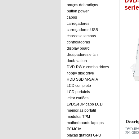
DVD-
braços dobradiças
seri
button power
cabos
carregadores
carregadores USB
chassis e tampas
controladoras
display board
dissipadores e fan
dock station
DVD-RW e combo drives
floppy disk drive
HDD SSD M-SATA
LCD completo
LCD portateis
leitor cartões
LVDS/eDP cabo LCD
memorias portatil
modulos TPM
Descri
motherboards laptops
PCMCIA
DVD-RW G
PN: G8CC
placas graficas GPU