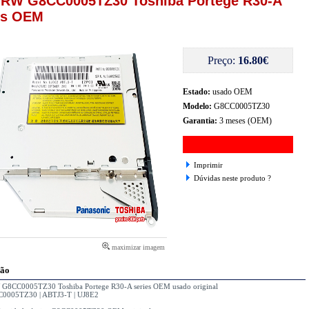
RW G8CC0005TZ30 Toshiba Portege R30-A
es OEM
Preço:
16.80€
Estado:
usado OEM
Modelo:
G8CC0005TZ30
Garantia:
3 meses (OEM)
Imprimir
Dúvidas neste produto ?
maximizar imagem
ção
8CC0005TZ30 Toshiba Portege R30-A series OEM usado original
0005TZ30 | ABTJ3-T | UJ8E2