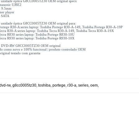
nidade óptica G8CC0005TZ30 OEM original specs:
anasonic UJ8E2
im 9.5mm
er player
e: SATA
nidade óptica G8CC0005TZ30 OEM original para:
Portege R30-A series laptop: Toshiba Portege R30-A-149, Toshiba Portege R30-A-19P
Tecra R30-A series laptop: Toshiba Tecra R30-A-149, Toshiba Tecra R30-A-19X
Tecra R830 series laptop: Toshiba Portege R830-10U
Tecra R930 series laptop: Toshiba Portege R930-10X
 1x DVD-RW G8CC0005TZ30 OEM original
do como novo e 100% funcional | produto controlado OEM
riginal testado com garantia
dvd-rw
,
g8cc0005tz30
,
toshiba
,
portege
,
r30-a
,
series
,
oem
,