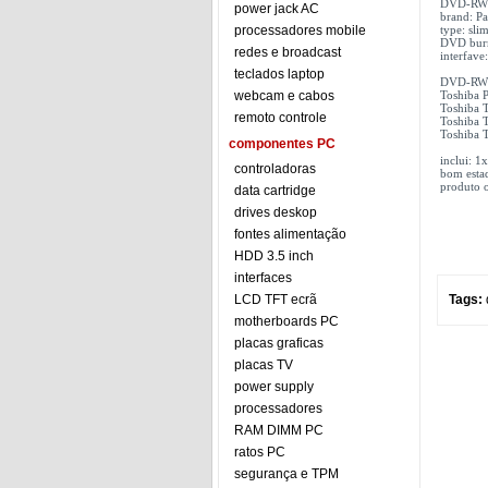
DVD-RW u
power jack AC
brand: P
processadores mobile
type: sl
DVD burn
redes e broadcast
interfav
teclados laptop
DVD-RW u
webcam e cabos
Toshiba 
Toshiba 
remoto controle
Toshiba 
Toshiba 
componentes PC
inclui:
controladoras
bom esta
produto o
data cartridge
drives deskop
fontes alimentação
HDD 3.5 inch
interfaces
LCD TFT ecrã
Tags:
motherboards PC
placas graficas
placas TV
power supply
processadores
RAM DIMM PC
ratos PC
segurança e TPM