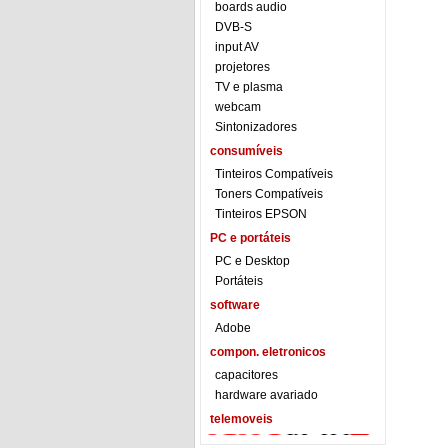
boards audio
DVB-S
input AV
projetores
TV e plasma
webcam
Sintonizadores
consumíveis
Tinteiros Compatíveis
Toners Compatíveis
Tinteiros EPSON
PC e portáteis
PC e Desktop
Portáteis
software
Adobe
compon. eletronicos
capacitores
hardware avariado
telemoveis