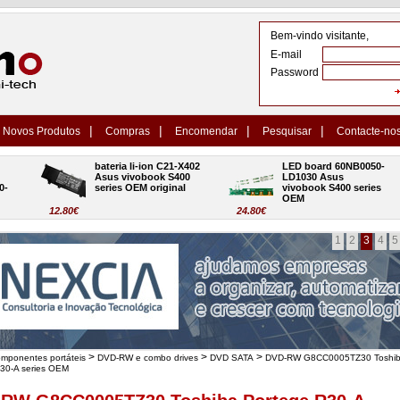
Bem-vindo visitante,
E-mail
Password
|
|
|
|
Novos Produtos
Compras
Encomendar
Pesquisar
Contacte-no
bateria li-ion C21-X402 
LED board 60NB0050-
Asus vivobook S400 
LD1030 Asus 
series OEM original
vivobook S400 series 
OEM
12.80€
24.80€
1
2
3
4
5
>
>
>
omponentes portáteis
DVD-RW e combo drives
DVD SATA
DVD-RW G8CC0005TZ30 Toshi
30-A series OEM