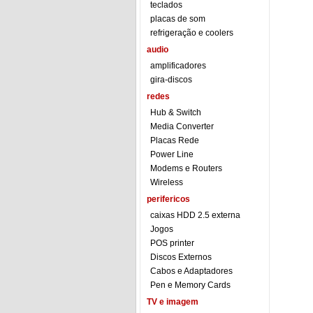
teclados
placas de som
refrigeração e coolers
audio
amplificadores
gira-discos
redes
Hub & Switch
Media Converter
Placas Rede
Power Line
Modems e Routers
Wireless
perifericos
caixas HDD 2.5 externa
Jogos
POS printer
Discos Externos
Cabos e Adaptadores
Pen e Memory Cards
TV e imagem