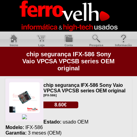
Inicio
Loja
Conta
Pesquisa
Informacão
chip segurança IFX-586 Sony
Vaio VPCSA VPCSB series OEM
original
chip segurança IFX-586 Sony Vaio
VPCSA VPCSB series OEM original
[IFX-586]
8.60€
Estado:
usado OEM
Modelo:
IFX-586
Garantia:
3 meses (OEM)