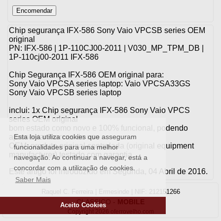
Chip segurança IFX-586 Sony Vaio VPCSB series OEM
original
PN: IFX-586 | 1P-110CJ00-2011 | V030_MP_TPM_DB |
1P-110cj00-2011 IFX-586
Chip Segurança IFX-586 OEM original para:
Sony Vaio VPCSA series laptop: Vaio VPCSA33GS
Sony Vaio VPCSB series laptop
inclui: 1x Chip segurança IFX-586 Sony Vaio VPCS
series OEM original
bom estado como novo e 100% funcional, podendo
apresentar marcas de uso
Esta loja utiliza cookies que asseguram
OEM: produto original controlada (original equipment
funcionalidades para uma melhor
manufacturer) testado com garantia
navegação. Ao continuar a navegar, está a
concordar com a utilização de cookies.
Este artigo foi introduzido em Segunda, 04 Abril de 2016.
Saber Mais
Raquel C. Ferreira | Ermesinde | NIF: 212151266
CLASSICO
-
MOBILE
Aceito Cookies
Copyright 2026 oferrovelho.com