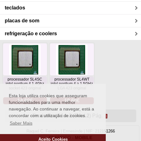
teclados
placas de som
refrigeração e coolers
processador SL4SC
processador SL4WT
intel pentium 4 1.4Ghz
intel pentium 4 a 1.5GHz
socket 423 original
LGA 423 original
Esta loja utiliza cookies que asseguram
14.60€
18.60€
funcionalidades para uma melhor
navegação. Ao continuar a navegar, está a
Produtos de
1
a
2
(Total
2
) Pág.
concordar com a utilização de cookies.
1
Saber Mais
Raquel C. Ferreira | Ermesinde | NIF: 212151266
CLASSICO
-
MOBILE
Aceito Cookies