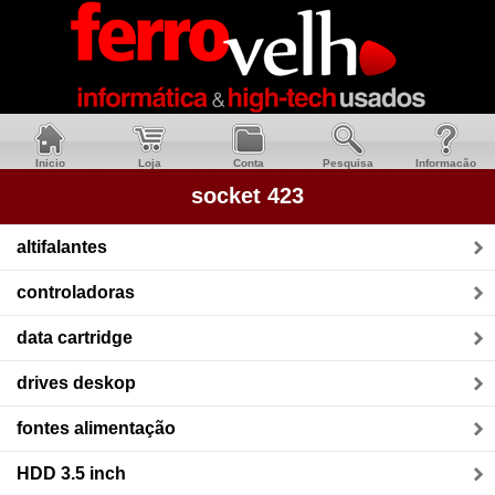
Inicio
Loja
Conta
Pesquisa
Informacão
socket 423
altifalantes
controladoras
data cartridge
drives deskop
fontes alimentação
HDD 3.5 inch