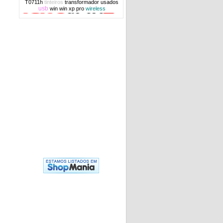
T0711h
tinteiros
transformador
usados
usb
win
win xp pro
wireless