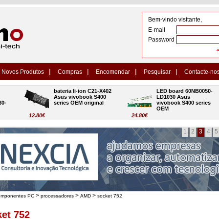
Bem-vindo visitante,
E-mail
Password
|
|
|
|
Novos Produtos
Compras
Encomendar
Pesquisar
Contacte-no
bateria li-ion C21-X402 
LED board 60NB0050-
Asus vivobook S400 
LD1030 Asus 
series OEM original
vivobook S400 series 
OEM
12.80€
24.80€
1
2
3
4
5
>
>
>
omponentes PC
processadores
AMD
socket 752
et 752