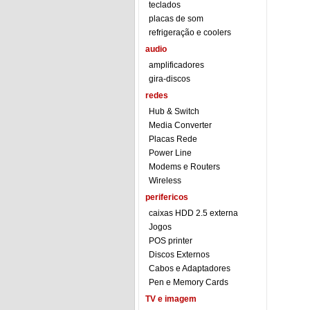
teclados
placas de som
refrigeração e coolers
audio
amplificadores
gira-discos
redes
Hub & Switch
Media Converter
Placas Rede
Power Line
Modems e Routers
Wireless
perifericos
caixas HDD 2.5 externa
Jogos
POS printer
Discos Externos
Cabos e Adaptadores
Pen e Memory Cards
TV e imagem