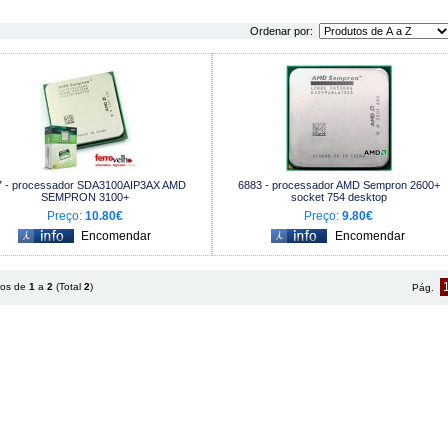
Ordenar por:
7 - processador SDA3100AIP3AX AMD
6883 - processador AMD Sempron 2600+
SEMPRON 3100+
socket 754 desktop
Preço:
10.80€
Preço:
9.80€
tos de
1
a
2
(Total
2
)
Pág.