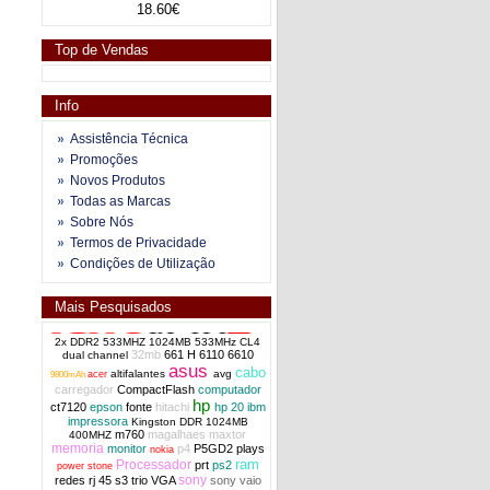
18.60€
Top de Vendas
Info
Assistência Técnica
Promoções
Novos Produtos
Todas as Marcas
Sobre Nós
Termos de Privacidade
Condições de Utilização
Mais Pesquisados
2x DDR2 533MHZ 1024MB 533MHz CL4
32mb
661 H
6110
6610
dual channel
asus
cabo
altifalantes
avg
acer
9800mAh
carregador
CompactFlash
computador
hp
ct7120
epson
fonte
hitachi
hp 20
ibm
impressora
Kingston DDR 1024MB
m760
magalhaes
maxtor
400MHZ
memoria
monitor
p4
P5GD2
plays
nokia
ram
Processador
prt
ps2
power stone
sony
redes
rj 45
s3 trio VGA
sony vaio