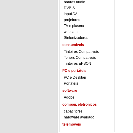
boards audio
DVB-S
input AV
projetores
TV e plasma
webcam
Sintonizadores
consumíveis
Tinteiros Compatíveis
Toners Compatíveis
Tinteiros EPSON
PC e portáteis
PC e Desktop
Portáteis
software
Adobe
compon. eletronicos
capacitores
hardware avariado
telemoveis