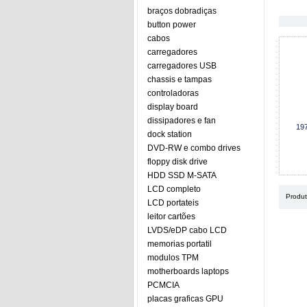
braços dobradiças
button power
cabos
carregadores
carregadores USB
chassis e tampas
controladoras
display board
dissipadores e fan
19
dock station
DVD-RW e combo drives
floppy disk drive
HDD SSD M-SATA
LCD completo
Produ
LCD portateis
leitor cartões
LVDS/eDP cabo LCD
memorias portatil
modulos TPM
motherboards laptops
PCMCIA
placas graficas GPU