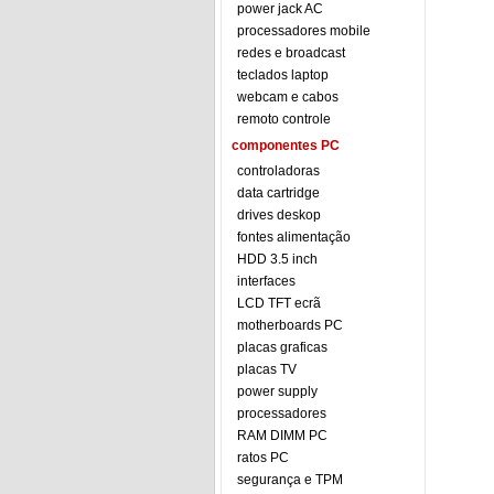
power jack AC
processadores mobile
redes e broadcast
teclados laptop
webcam e cabos
remoto controle
componentes PC
controladoras
data cartridge
drives deskop
fontes alimentação
HDD 3.5 inch
interfaces
LCD TFT ecrã
motherboards PC
placas graficas
placas TV
power supply
processadores
RAM DIMM PC
ratos PC
segurança e TPM