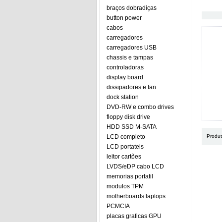
braços dobradiças
button power
cabos
carregadores
carregadores USB
chassis e tampas
controladoras
display board
dissipadores e fan
dock station
DVD-RW e combo drives
floppy disk drive
HDD SSD M-SATA
LCD completo
Produ
LCD portateis
leitor cartões
LVDS/eDP cabo LCD
memorias portatil
modulos TPM
motherboards laptops
PCMCIA
placas graficas GPU