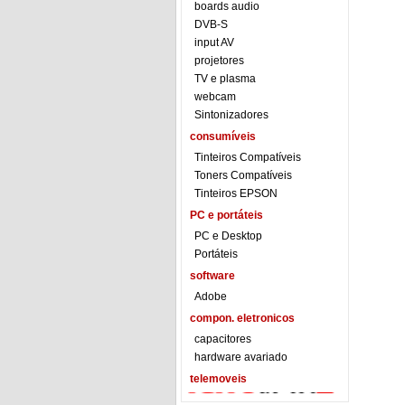
boards audio
DVB-S
input AV
projetores
TV e plasma
webcam
Sintonizadores
consumíveis
Tinteiros Compatíveis
Toners Compatíveis
Tinteiros EPSON
PC e portáteis
PC e Desktop
Portáteis
software
Adobe
compon. eletronicos
capacitores
hardware avariado
telemoveis