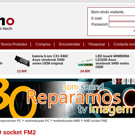
Bem-vindo visitante,
E-mail
Password
|
|
|
|
Novos Produtos
Compras
Encomendar
Pesquisar
Contacte-no
bateria li-ion C21-X402 
LED board 60NB0050-
Asus vivobook S400 
LD1030 Asus 
series OEM original
vivobook S400 series 
OEM
12.80€
24.80€
1
2
3
4
5
>
>
>
omponentes PC
motherboards PC
motherboards AMD
AMD socket FM2
 socket FM2