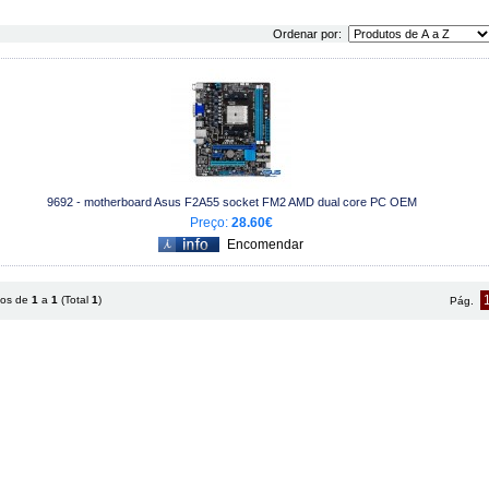
Ordenar por:
9692 - motherboard Asus F2A55 socket FM2 AMD dual core PC OEM
Preço:
28.60€
tos de
1
a
1
(Total
1
)
Pág.