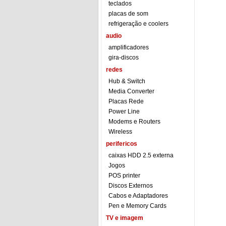
teclados
placas de som
refrigeração e coolers
audio
amplificadores
gira-discos
redes
Hub & Switch
Media Converter
Placas Rede
Power Line
Modems e Routers
Wireless
perifericos
caixas HDD 2.5 externa
Jogos
POS printer
Discos Externos
Cabos e Adaptadores
Pen e Memory Cards
TV e imagem