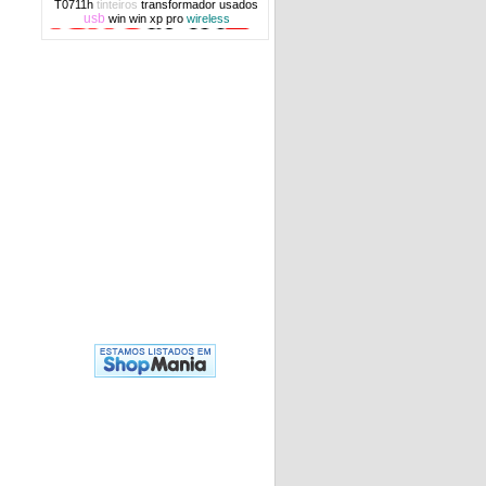
T0711h
tinteiros
transformador
usados
usb
win
win xp pro
wireless