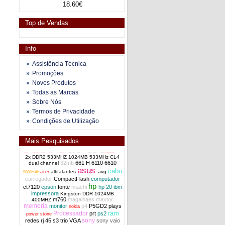
18.60€
Top de Vendas
Info
Assistência Técnica
Promoções
Novos Produtos
Todas as Marcas
Sobre Nós
Termos de Privacidade
Condições de Utilização
Mais Pesquisados
2x DDR2 533MHZ 1024MB 533MHz CL4
32mb
661 H
6110
6610
dual channel
asus
cabo
altifalantes
avg
acer
9800mAh
carregador
CompactFlash
computador
hp
ct7120
epson
fonte
hitachi
hp 20
ibm
impressora
Kingston DDR 1024MB
m760
magalhaes
maxtor
400MHZ
memoria
monitor
p4
P5GD2
plays
nokia
ram
Processador
prt
ps2
power stone
sony
redes
rj 45
s3 trio VGA
sony vaio