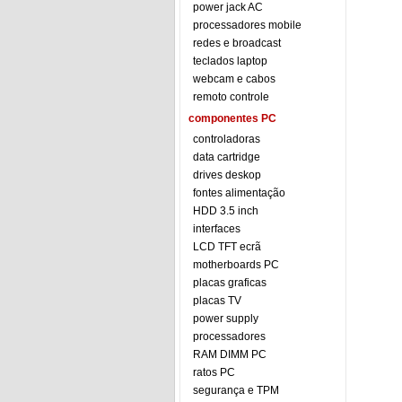
power jack AC
processadores mobile
redes e broadcast
teclados laptop
webcam e cabos
remoto controle
componentes PC
controladoras
data cartridge
drives deskop
fontes alimentação
HDD 3.5 inch
interfaces
LCD TFT ecrã
motherboards PC
placas graficas
placas TV
power supply
processadores
RAM DIMM PC
ratos PC
segurança e TPM