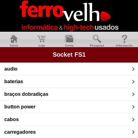
Inicio
Loja
Conta
Pesquisa
Informacão
Socket FS1
audio
baterias
braços dobradiças
button power
cabos
carregadores