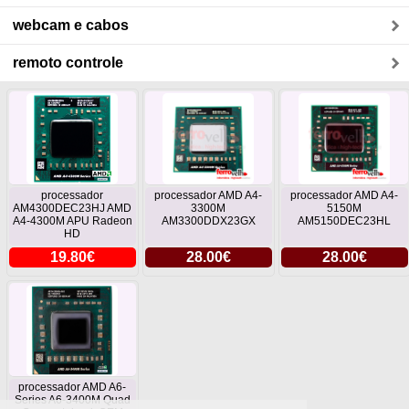
webcam e cabos
remoto controle
processador
processador AMD A4-
processador AMD A4-
AM4300DEC23HJ AMD
3300M
5150M
A4-4300M APU Radeon
AM3300DDX23GX
AM5150DEC23HL
HD
19.80€
28.00€
28.00€
processador AMD A6-
Series A6-3400M Quad