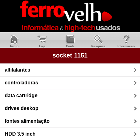
Inicio
Loja
Conta
Pesquisa
Informacão
socket 1151
altifalantes
controladoras
data cartridge
drives deskop
fontes alimentação
HDD 3.5 inch