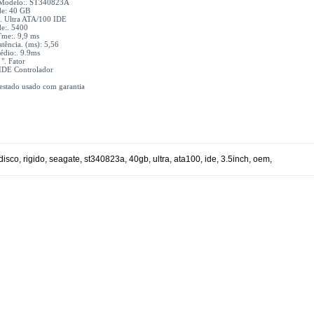
 Modelo:. ST340823A
de: 40 GB
:. Ultra ATA/100 IDE
de:. 5400
Tme:. 9,9 ms
tência. (ms): 5,56
dio:. 9.9ms
". Fator
IDE Controlador
estado usado com garantia
disco
,
rigido
,
seagate
,
st340823a
,
40gb
,
ultra
,
ata100
,
ide
,
3.5inch
,
oem
,