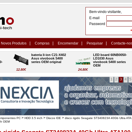
Bem-vindo visitante,
E-mail
Password
|
|
|
|
Novos Produtos
Compras
Encomendar
Pesquisar
Contacte-no
bateria li-ion C21-X402 
LED board 60NB0050-
Asus vivobook S400 
LD1030 Asus 
series OEM original
vivobook S400 series 
OEM
12.80€
24.80€
1
2
3
4
5
>
>
>
omponentes PC
HDD 3.5 inch
Discos IDE
disco rigido Seagate ST340823A 40Gb Ultra AT
nch OEM