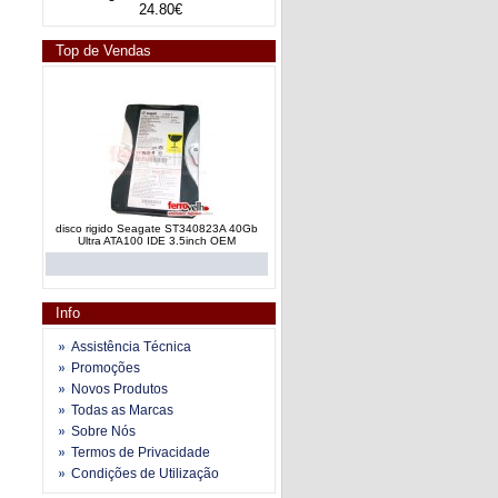
24.80€
Top de Vendas
disco rigido Seagate ST340823A 40Gb
Ultra ATA100 IDE 3.5inch OEM
Info
Assistência Técnica
Promoções
Novos Produtos
disco rigido WD Caviar WD200BB 20Gb
Todas as Marcas
IDE 3.5 pol OEM original
Sobre Nós
Termos de Privacidade
Condições de Utilização