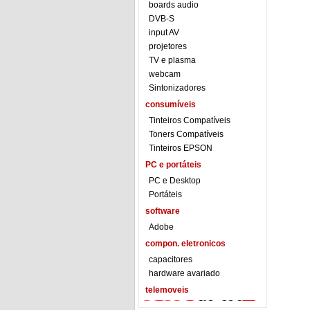
boards audio
DVB-S
input AV
projetores
TV e plasma
webcam
Sintonizadores
consumíveis
Tinteiros Compatíveis
Toners Compatíveis
Tinteiros EPSON
PC e portáteis
PC e Desktop
Portáteis
software
Adobe
compon. eletronicos
capacitores
hardware avariado
telemoveis