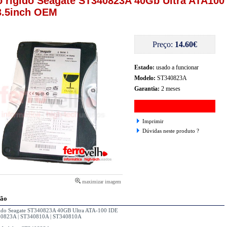
o rigido Seagate ST340823A 40Gb Ultra ATA100
3.5inch OEM
Preço:
14.60€
Estado:
usado a funcionar
Modelo:
ST340823A
Garantia:
2 meses
Imprimir
Dúvidas neste produto ?
maximizar imagem
ção
gido Seagate ST340823A 40GB Ultra ATA-100 IDE
40823A | ST340810A | ST340810A