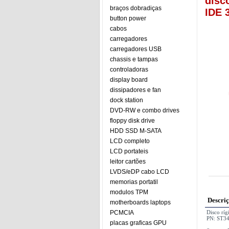
disc
braços dobradiças
IDE 
button power
cabos
carregadores
carregadores USB
chassis e tampas
controladoras
display board
dissipadores e fan
dock station
DVD-RW e combo drives
floppy disk drive
HDD SSD M-SATA
LCD completo
LCD portateis
leitor cartões
LVDS/eDP cabo LCD
memorias portatil
modulos TPM
Descri
motherboards laptops
PCMCIA
Disco rí
PN: ST3
placas graficas GPU