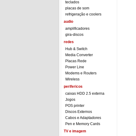
teclados
placas de som
refrigeração e coolers
audio
amplificadores
gira-discos
redes
Hub & Switch
Media Converter
Placas Rede
Power Line
Modems e Routers
Wireless
perifericos
caixas HDD 2.5 externa
Jogos
POS printer
Discos Externos
Cabos e Adaptadores
Pen e Memory Cards
TV e imagem