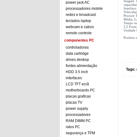
Seagate.
power jack AC
capacida
processadores mobile
Interface
Velocida
redes e broadcast
Procure 
Média. La
teclados laptop
Tempo mé
webcam e cabos
3,5 Form 
Unidade 
remoto controle
Produto t
componentes PC
controladoras
data cartridge
drives deskop
fontes alimentação
Tags:
HDD 3.5 inch
interfaces
LCD TFT ecrã
motherboards PC
placas graficas
placas TV
power supply
processadores
RAM DIMM PC
ratos PC
segurança e TPM