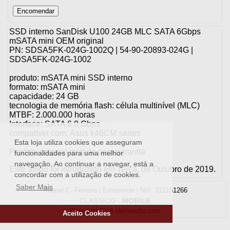
SSD interno SanDisk U100 24GB MLC SATA 6Gbps
mSATA mini OEM original
PN: SDSA5FK-024G-1002Q | 54-90-20893-024G |
SDSA5FK-024G-1002
produto: mSATA mini SSD interno
formato: mSATA mini
capacidade: 24 GB
tecnologia de memória flash: célula multinível (MLC)
MTBF: 2.000.000 horas
Interface: SATA 6.0 Gbps
compatível com: Asus k46CM series
Esta loja utiliza cookies que asseguram
Produto original testado com garantia
funcionalidades para uma melhor
navegação. Ao continuar a navegar, está a
Este artigo foi introduzido em Terça, 08 Outubro de 2019.
concordar com a utilização de cookies.
Saber Mais
Raquel C. Ferreira | Ermesinde | NIF: 212151266
CLASSICO
-
MOBILE
Copyright 2026 oferrovelho.com
Aceito Cookies