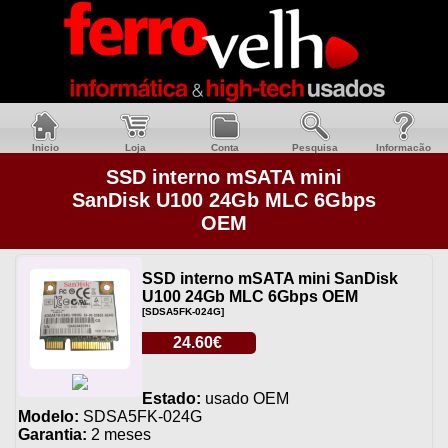
Inicio
Loja
Conta
Pesquisa
Informacão
SSD interno mSATA mini
SanDisk U100 24Gb MLC 6Gbps
OEM
SSD interno mSATA mini SanDisk
U100 24Gb MLC 6Gbps OEM
[SDSA5FK-024G]
24.60€
Estado:
usado OEM
Modelo:
SDSA5FK-024G
Garantia:
2 meses