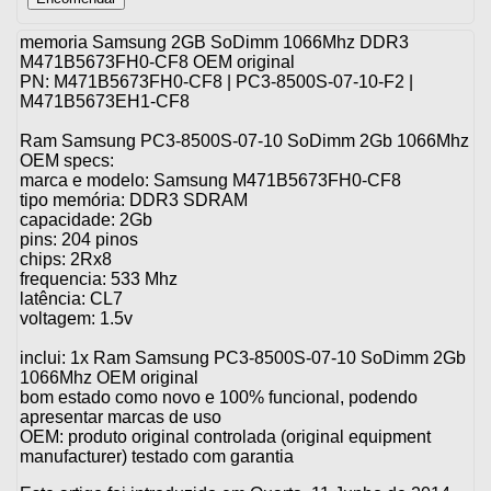
memoria Samsung 2GB SoDimm 1066Mhz DDR3
M471B5673FH0-CF8 OEM original
PN: M471B5673FH0-CF8 | PC3-8500S-07-10-F2 |
M471B5673EH1-CF8
Ram Samsung PC3-8500S-07-10 SoDimm 2Gb 1066Mhz
OEM specs:
marca e modelo: Samsung M471B5673FH0-CF8
tipo memória: DDR3 SDRAM
capacidade: 2Gb
pins: 204 pinos
chips: 2Rx8
frequencia: 533 Mhz
latência: CL7
voltagem: 1.5v
inclui: 1x Ram Samsung PC3-8500S-07-10 SoDimm 2Gb
1066Mhz OEM original
bom estado como novo e 100% funcional, podendo
apresentar marcas de uso
OEM: produto original controlada (original equipment
manufacturer) testado com garantia