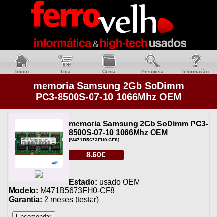
Inicio
Loja
Conta
Pesquisa
Informacão
memoria Samsung 2Gb SoDimm
PC3-8500S-07-10 1066Mhz OEM
memoria Samsung 2Gb SoDimm PC3-
8500S-07-10 1066Mhz OEM
[M471B5673FH0-CF8]
8.60€
Estado:
usado OEM
Modelo:
M471B5673FH0-CF8
Garantia:
2 meses (testar)