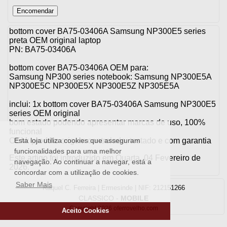
bottom cover BA75-03406A Samsung NP300E5 series
preta OEM original laptop
PN: BA75-03406A
bottom cover BA75-03406A OEM para:
Samsung NP300 series notebook: Samsung NP300E5A
NP300E5C NP300E5X NP300E5Z NP305E5A
inclui: 1x bottom cover BA75-03406A Samsung NP300E5
series OEM original
bom estado podendo apresentar marcas de uso, 100%
funcional
OEM: produto origem controlado, testado e com garantia
Esta loja utiliza cookies que asseguram
funcionalidades para uma melhor
Este artigo foi introduzido em Quarta, 04 Fevereiro de
navegação. Ao continuar a navegar, está a
2026.
concordar com a utilização de cookies.
Saber Mais
Raquel C. Ferreira | Ermesinde | NIF: 212151266
CLASSICO
-
MOBILE
Copyright 2026 oferrovelho.com
Aceito Cookies