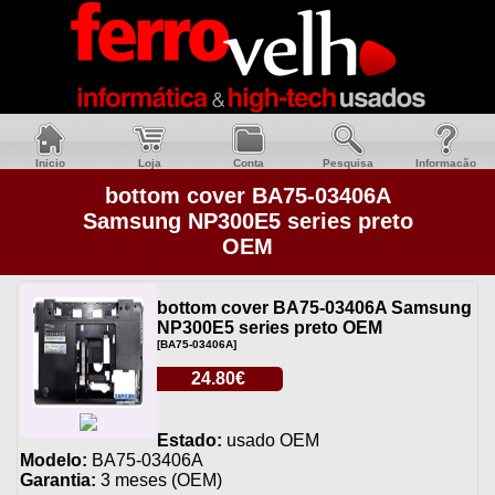
Inicio
Loja
Conta
Pesquisa
Informacão
bottom cover BA75-03406A
Samsung NP300E5 series preto
OEM
bottom cover BA75-03406A Samsung
NP300E5 series preto OEM
[BA75-03406A]
24.80€
Estado:
usado OEM
Modelo:
BA75-03406A
Garantia:
3 meses (OEM)