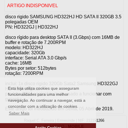
ARTIGO INDISPONIVEL
disco rigido SAMSUNG HD322HJ HD SATA II 320GB 3.5
polegadas OEM
PN: HD322GJ | HD322HJ
disco rígido para desktop SATA II (3.Gbps) com 16MB de
buffer e rotação de 7.200RPM
modelo: HD322HJ
capacidade: 320Gb
interface: Serial ATA 3.0 Gbp/s
cache: 16MB
Bytes por setor: 512bytes
rotação: 7200RPM
inclui: 1x disco rigido 320Gb Sata2 Samsung HD322GJ
Esta loja utiliza cookies que asseguram
HD OEM original
produto OEM original testado usado a funcionar com
funcionalidades para uma melhor
garantia
navegação. Ao continuar a navegar, está a
concordar com a utilização de cookies.
Este artigo foi introduzido em Sexta, 05 Abril de 2019.
Saber Mais
Raquel C. Ferreira | Ermesinde | NIF: 212151266
CLASSICO
-
MOBILE
Aceito Cookies