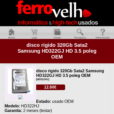
Inicio
Loja
Conta
Pesquisa
Informacão
disco rigido 320Gb Sata2
Samsung HD322GJ HD 3.5 poleg
OEM
disco rigido 320Gb Sata2 Samsung
HD322GJ HD 3.5 poleg OEM
[HD322HJ]
12.60€
Estado:
usado OEM
Modelo:
HD322HJ
Garantia:
2 meses (testar)