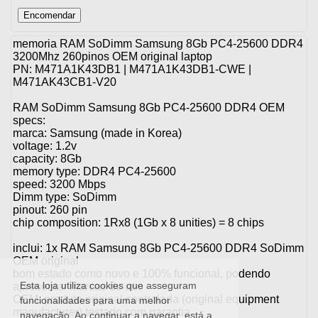
memoria RAM SoDimm Samsung 8Gb PC4-25600 DDR4
3200Mhz 260pinos OEM original laptop
PN: M471A1K43DB1 | M471A1K43DB1-CWE |
M471AK43CB1-V20
RAM SoDimm Samsung 8Gb PC4-25600 DDR4 OEM
specs:
marca: Samsung (made in Korea)
voltage: 1.2v
capacity: 8Gb
memory type: DDR4 PC4-25600
speed: 3200 Mbps
Dimm type: SoDimm
pinout: 260 pin
chip composition: 1Rx8 (1Gb x 8 unities) = 8 chips
inclui: 1x RAM Samsung 8Gb PC4-25600 DDR4 SoDimm
OEM original
bom estado como novo e 100% funcional, podendo
Esta loja utiliza cookies que asseguram
apresentar marcas de uso
OEM: produto original controlada (original equipment
funcionalidades para uma melhor
manufacturer) testado com garantia
navegação. Ao continuar a navegar, está a