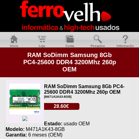
Inicio
Loja
Conta
Pesquisa
Informacão
RAM SoDimm Samsung 8Gb
PC4-25600 DDR4 3200Mhz 260p
OEM
RAM SoDimm Samsung 8Gb PC4-
25600 DDR4 3200Mhz 260p OEM
[M471A1K43-8GB]
28.60€
Estado:
usado OEM
Modelo:
M471A1K43-8GB
Garantia:
6 meses (OEM)