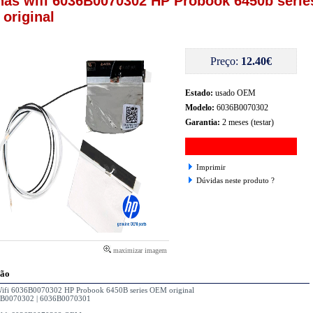
nas wifi 6036B0070302 HP Probook 6450b serie
original
Preço:
12.40€
Estado:
usado OEM
Modelo:
6036B0070302
Garantia:
2 meses (testar)
Imprimir
Dúvidas neste produto ?
maximizar imagem
ção
Wifi 6036B0070302 HP Probook 6450B series OEM original
6B0070302 | 6036B0070301