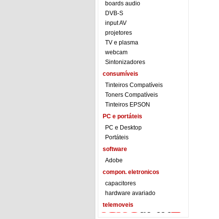
boards audio
DVB-S
input AV
projetores
TV e plasma
webcam
Sintonizadores
consumíveis
Tinteiros Compatíveis
Toners Compatíveis
Tinteiros EPSON
PC e portáteis
PC e Desktop
Portáteis
software
Adobe
compon. eletronicos
capacitores
hardware avariado
telemoveis