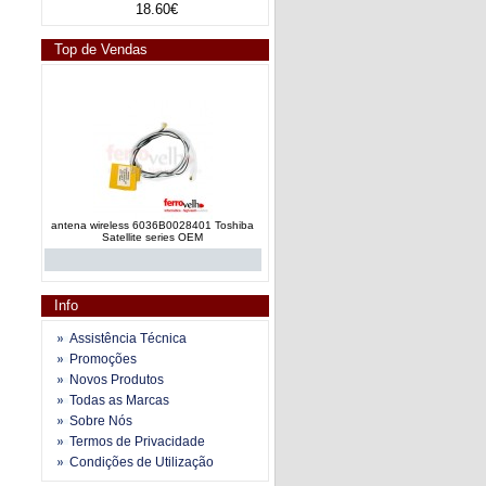
18.60€
Top de Vendas
antena wireless 6036B0028401 Toshiba
Satellite series OEM
Info
Assistência Técnica
Promoções
Novos Produtos
antena wireless 6036B0028801 Toshiba
Todas as Marcas
Satellite L300 series OEM
Sobre Nós
Termos de Privacidade
Condições de Utilização