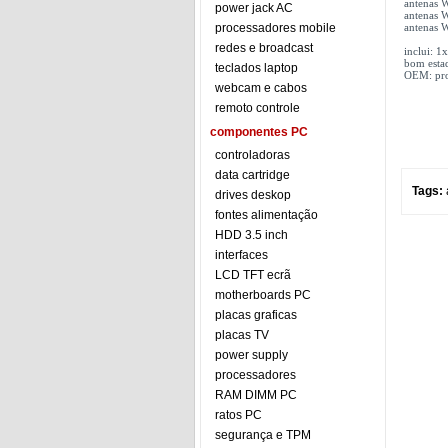
antenas 
power jack AC
antenas 
processadores mobile
antenas 
redes e broadcast
inclui: 
bom esta
teclados laptop
OEM: prod
webcam e cabos
remoto controle
componentes PC
controladoras
data cartridge
Tags:
drives deskop
fontes alimentação
HDD 3.5 inch
interfaces
LCD TFT ecrã
motherboards PC
placas graficas
placas TV
power supply
processadores
RAM DIMM PC
ratos PC
segurança e TPM