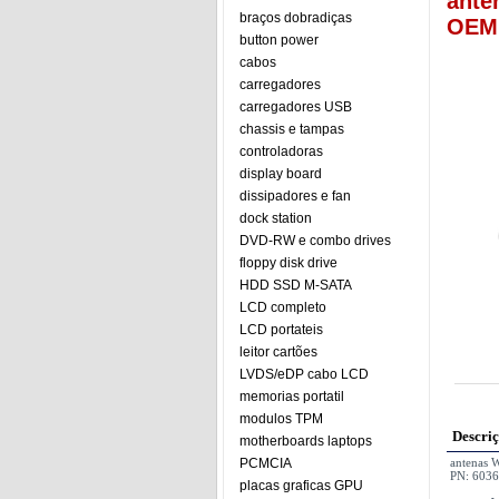
ante
braços dobradiças
OEM 
button power
cabos
carregadores
carregadores USB
chassis e tampas
controladoras
display board
dissipadores e fan
dock station
DVD-RW e combo drives
floppy disk drive
HDD SSD M-SATA
LCD completo
LCD portateis
leitor cartões
LVDS/eDP cabo LCD
memorias portatil
modulos TPM
Descri
motherboards laptops
PCMCIA
antenas 
PN: 603
placas graficas GPU