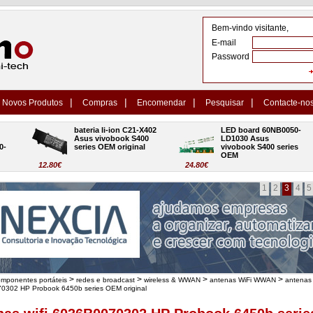
Bem-vindo visitante,
E-mail
Password
|
|
|
|
Novos Produtos
Compras
Encomendar
Pesquisar
Contacte-no
bateria li-ion C21-X402 
LED board 60NB0050-
Asus vivobook S400 
LD1030 Asus 
series OEM original
vivobook S400 series 
OEM
12.80€
24.80€
1
2
3
4
5
>
>
>
>
omponentes portáteis
redes e broadcast
wireless & WWAN
antenas WiFi WWAN
antenas 
0302 HP Probook 6450b series OEM original