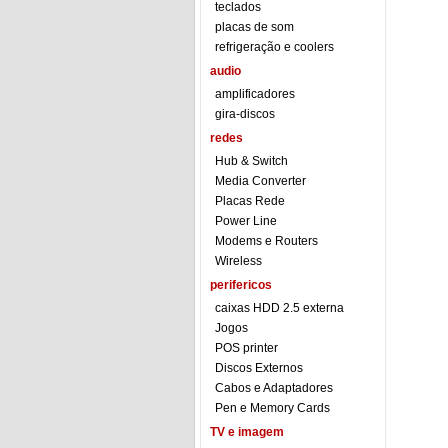
teclados
placas de som
refrigeração e coolers
audio
amplificadores
gira-discos
redes
Hub & Switch
Media Converter
Placas Rede
Power Line
Modems e Routers
Wireless
perifericos
caixas HDD 2.5 externa
Jogos
POS printer
Discos Externos
Cabos e Adaptadores
Pen e Memory Cards
TV e imagem