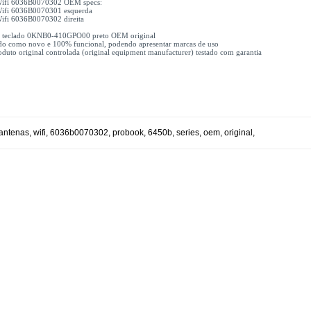
Wifi 6036B0070302 OEM specs:
Wifi 6036B0070301 esquerda
Wifi 6036B0070302 direita
1x teclado 0KNB0-410GPO00 preto OEM original
do como novo e 100% funcional, podendo apresentar marcas de uso
uto original controlada (original equipment manufacturer) testado com garantia
antenas
,
wifi
,
6036b0070302
,
probook
,
6450b
,
series
,
oem
,
original
,