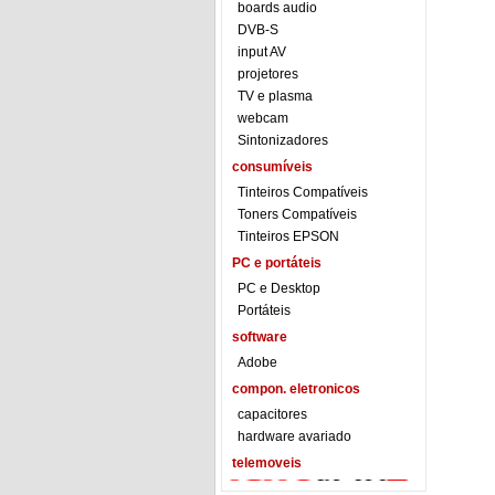
boards audio
DVB-S
input AV
projetores
TV e plasma
webcam
Sintonizadores
consumíveis
Tinteiros Compatíveis
Toners Compatíveis
Tinteiros EPSON
PC e portáteis
PC e Desktop
Portáteis
software
Adobe
compon. eletronicos
capacitores
hardware avariado
telemoveis