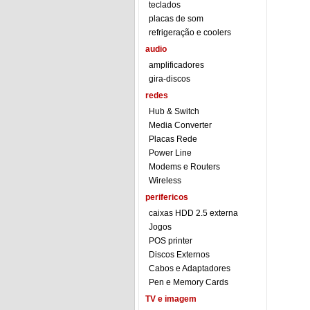
teclados
placas de som
refrigeração e coolers
audio
amplificadores
gira-discos
redes
Hub & Switch
Media Converter
Placas Rede
Power Line
Modems e Routers
Wireless
perifericos
caixas HDD 2.5 externa
Jogos
POS printer
Discos Externos
Cabos e Adaptadores
Pen e Memory Cards
TV e imagem