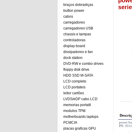
powe
braços dobradiças
seri
button power
cabos
carregadores
carregadores USB
chassis e tampas
controladoras
display board
dissipadores e fan
dock station
DVD-RW e combo drives
floppy disk drive
HDD SSD M-SATA
LCD completo
LCD portateis
leitor cartões
LVDS/eDP cabo LCD
memorias portatil
modulos TPM
Descri
motherboards laptops
PCMCIA
power bu
PN: 351
placas graficas GPU