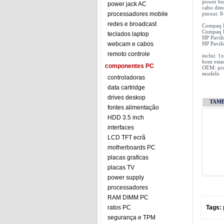
power bu
power jack AC
cabo di
processadores mobile
pinout: 8
redes e broadcast
Compaq P
Compaq P
teclados laptop
HP Pavil
webcam e cabos
HP Pavil
remoto controle
inclui: 
bom esta
componentes PC
OEM: prod
modelo
controladoras
data cartridge
drives deskop
TAM
fontes alimentação
HDD 3.5 inch
interfaces
LCD TFT ecrã
motherboards PC
placas graficas
placas TV
power supply
processadores
RAM DIMM PC
ratos PC
Tags:
segurança e TPM