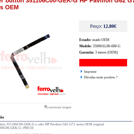
r button 351106C00-GEK-G HP Pavilion G62 G
es OEM
Preço:
12.80€
Estado:
usado OEM
Modelo:
35090AL00-600-G
Garantia:
3 meses (OEM)
Imprimir
Dúvidas neste produto ?
maximizar imagem
ção
tton 351106C00-GEK-G e cabo HP Pavilion G62 G72 series OEM original
106C00-GEK-G | PM156