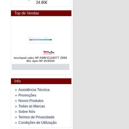
24.80€
Top de Vendas
touchpad cabo HP AWM E118077 2896
80c 4pin HP DV6000
Info
Assistência Técnica
Promoções
Novos Produtos
power button 351106C00-GEK-G HP
Todas as Marcas
Pavilion G62 G72 series OEM
Sobre Nós
Termos de Privacidade
Condições de Utilização