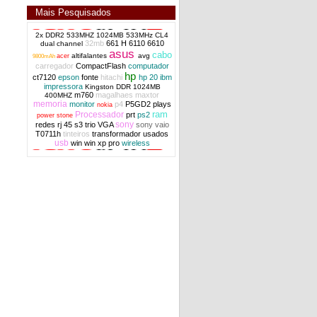
Mais Pesquisados
2x DDR2 533MHZ 1024MB 533MHz CL4
32mb
661 H
6110
6610
dual channel
cabo E118077 AWM 2896 JI-HAW 12cm
asus
cabo
altifalantes
avg
acer
9800mAh
12 vias
carregador
CompactFlash
computador
hp
ct7120
epson
fonte
hitachi
hp 20
ibm
impressora
Kingston DDR 1024MB
m760
magalhaes
maxtor
400MHZ
memoria
monitor
p4
P5GD2
plays
nokia
ram
Processador
prt
ps2
power stone
sony
redes
rj 45
s3 trio VGA
sony vaio
T0711h
tinteiros
transformador
usados
usb
win
win xp pro
wireless
controladora Led e cabo HP Pavilion DV5-
1000 series OEM origi
power button HP Pavilion DV5 series
original