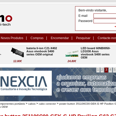
Bem-vindo visitante,
E-mail
Password
|
|
|
|
Novos Produtos
Compras
Encomendar
Pesquisar
Contacte-no
bateria li-ion C21-X402 
LED board 60NB0050-
Asus vivobook S400 
LD1030 Asus 
series OEM original
vivobook S400 series 
OEM
12.80€
24.80€
1
2
3
4
5
>
>
>
omponentes portáteis
cabos
cabo conector
power button 351106C00-GEK-G HP Pavilion 
es OEM