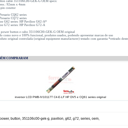
tton cable 351106C00-GEK-G OEM specs:
mens.: 92mm x 4mm
-pin conetor
resario CQ62 series
resario CQ72 series
ion G62 series: HP Pavilion G62-A*
ion G72 series: HP Pavilion G72-A
1x power button e cabo 351106C00-GEK-G OEM original
do como novo e 100% funcional, produtos usados, podendo apresentar marcas de uso
uto original controlada (original equipment manufacturer) testado com garantia *retirado deste
BÉM COMPRARAM
inversor LCD PWB-IV10117T C4-E-LF HP DV5 e CQ61 series original
power
,
button
,
351106c00-gek-g
,
pavilion
,
g62
,
g72
,
series
,
oem
,