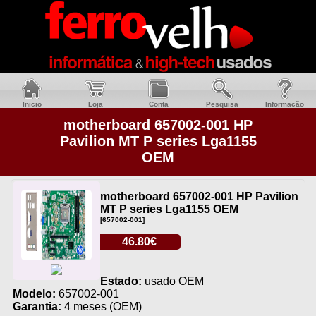
Inicio
Loja
Conta
Pesquisa
Informacão
motherboard 657002-001 HP
Pavilion MT P series Lga1155
OEM
motherboard 657002-001 HP Pavilion
MT P series Lga1155 OEM
[657002-001]
46.80€
Estado:
usado OEM
Modelo:
657002-001
Garantia:
4 meses (OEM)