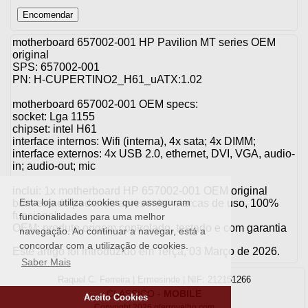
motherboard 657002-001 HP Pavilion MT series OEM
original
SPS: 657002-001
PN: H-CUPERTINO2_H61_uATX:1.02
motherboard 657002-001 OEM specs:
socket: Lga 1155
chipset: intel H61
interface internos: Wifi (interna), 4x sata; 4x DIMM;
interface externos: 4x USB 2.0, ethernet, DVI, VGA, audio-
in; audio-out; mic
inclui: 1x motherboard HP 657002-001 OEM original
Esta loja utiliza cookies que asseguram
bom estado podendo apresentar marcas de uso, 100%
funcional
funcionalidades para uma melhor
OEM: produto origem controlado, testado e com garantia
navegação. Ao continuar a navegar, está a
concordar com a utilização de cookies.
Este artigo foi introduzido em Terça, 03 Março de 2026.
Saber Mais
Raquel C. Ferreira | Ermesinde | NIF: 212151266
CLASSICO
-
MOBILE
Aceito Cookies
Copyright 2026 oferrovelho.com