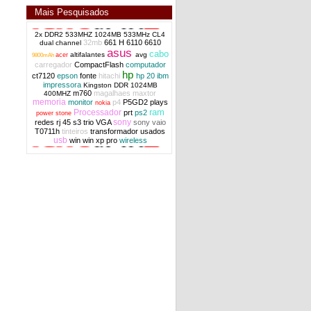
Mais Pesquisados
2x DDR2 533MHZ 1024MB 533MHz CL4
32mb
661 H
6110
6610
dual channel
asus
bezel Lcd 13N0-GUA0A11 Asus A52 K52
cabo
altifalantes
avg
acer
9800mAh
X52 series OEM original
carregador
CompactFlash
computador
hp
ct7120
epson
fonte
hitachi
hp 20
ibm
impressora
Kingston DDR 1024MB
m760
magalhaes
maxtor
400MHZ
memoria
monitor
p4
P5GD2
plays
nokia
ram
Processador
prt
ps2
power stone
sony
redes
rj 45
s3 trio VGA
sony vaio
T0711h
tinteiros
transformador
usados
usb
win
win xp pro
wireless
bezel lcd 605913-001 HP Pavilion G62
series OEM original
bezel Lcd 6070B0255801 HP Compaq
Business 6730 series OEM origin