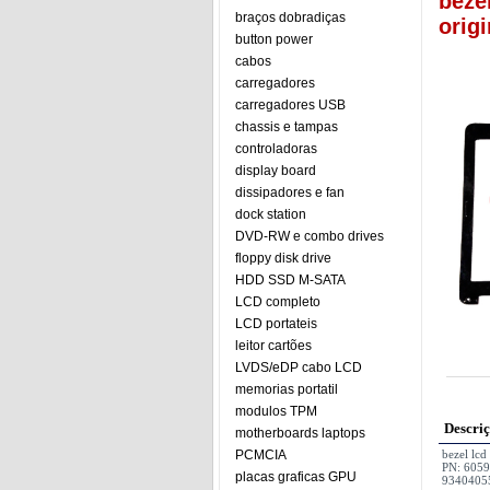
beze
braços dobradiças
origi
button power
cabos
carregadores
carregadores USB
chassis e tampas
controladoras
display board
dissipadores e fan
dock station
DVD-RW e combo drives
floppy disk drive
HDD SSD M-SATA
LCD completo
LCD portateis
leitor cartões
LVDS/eDP cabo LCD
memorias portatil
modulos TPM
Descri
motherboards laptops
PCMCIA
bezel lc
PN: 605
placas graficas GPU
9340405