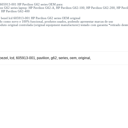
d 605913-001 HP Pavilion G62 series OEM para:
ion G62 series laptop: HP Pavilion G62-A, HP Pavilion G62-100, HP Pavilion G62-200, HP Pavi
 HP Pavilion G62-400
x bezel lcd 605913-001 HP Pavilion G62 series OEM original
do como novo e 100% funcional, produtos usados, podendo apresentar marcas de uso
uto original controlada (original equipment manufacturer) testado com garantia *retirado deste
bezel
,
lcd
,
605913-001
,
pavilion
,
g62
,
series
,
oem
,
original
,