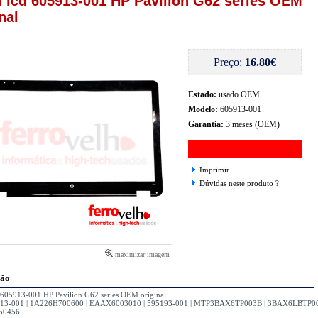
l lcd 605913-001 HP Pavilion G62 series OEM
nal
Preço:
16.80€
Estado:
usado OEM
Modelo:
605913-001
Garantia:
3 meses (OEM)
Imprimir
Dúvidas neste produto ?
maximizar imagem
ção
d 605913-001 HP Pavilion G62 series OEM original
913-001 | 1A226H700600 | EAAX6003010 | 595193-001 | MTP3BAX6TP003B | 3BAX6LBTP00
50456