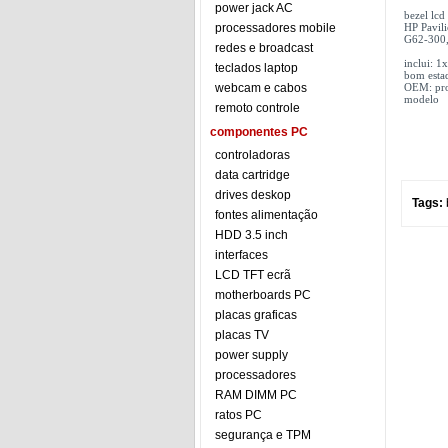
power jack AC
bezel lc
processadores mobile
HP Pavil
G62-300,
redes e broadcast
inclui: 1
teclados laptop
bom esta
webcam e cabos
OEM: prod
modelo
remoto controle
componentes PC
controladoras
data cartridge
drives deskop
Tags:
fontes alimentação
HDD 3.5 inch
interfaces
LCD TFT ecrã
motherboards PC
placas graficas
placas TV
power supply
processadores
RAM DIMM PC
ratos PC
segurança e TPM