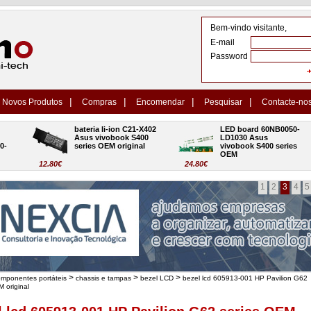
Bem-vindo visitante,
E-mail
Password
|
|
|
|
Novos Produtos
Compras
Encomendar
Pesquisar
Contacte-no
bateria li-ion C21-X402 
LED board 60NB0050-
Asus vivobook S400 
LD1030 Asus 
series OEM original
vivobook S400 series 
OEM
12.80€
24.80€
1
2
3
4
5
>
>
>
omponentes portáteis
chassis e tampas
bezel LCD
bezel lcd 605913-001 HP Pavilion G62
 original