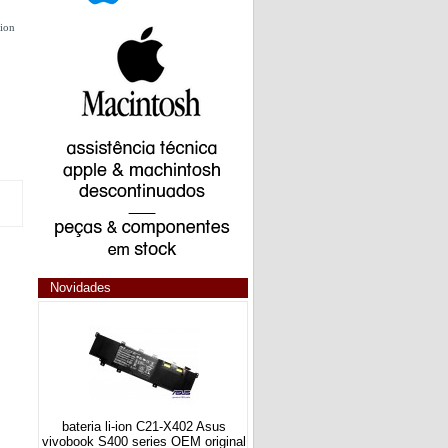
lion
Novidades
bateria li-ion C21-X402 Asus
vivobook S400 series OEM original