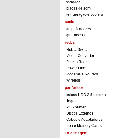
teclados
placas de som
refrigeração e coolers
audio
amplificadores
gira-discos
redes
Hub & Switch
Media Converter
Placas Rede
Power Line
Modems e Routers
Wireless
perifericos
caixas HDD 2.5 externa
Jogos
POS printer
Discos Externos
Cabos e Adaptadores
Pen e Memory Cards
TV e imagem