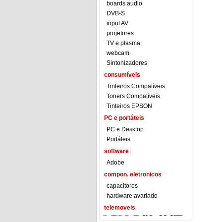
boards audio
DVB-S
input AV
projetores
TV e plasma
webcam
Sintonizadores
consumíveis
Tinteiros Compatíveis
Toners Compatíveis
Tinteiros EPSON
PC e portáteis
PC e Desktop
Portáteis
software
Adobe
compon. eletronicos
capacitores
hardware avariado
telemoveis