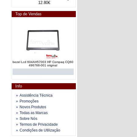
12.80€
Top de Vendas
bezel Lcd 604AH57003 HP Compaq CQ60
496768-001 original
Info
Assistência Técnica
Promoções
Novos Produtos
Frame Frontal lcd bezel V000123350
Todas as Marcas
Toshiba Satellite A300 series
Sobre Nós
Termos de Privacidade
Condições de Utilização