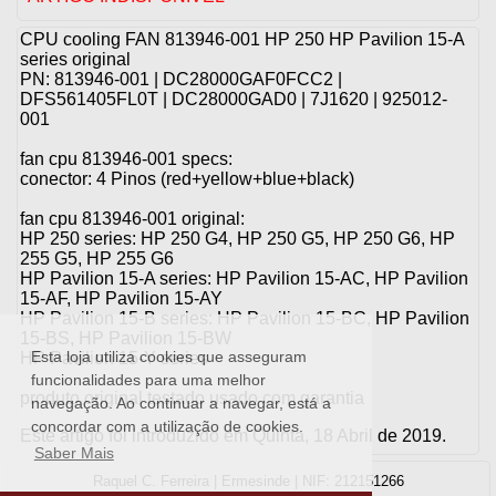
CPU cooling FAN 813946-001 HP 250 HP Pavilion 15-A
series original
PN: 813946-001 | DC28000GAF0FCC2 |
DFS561405FL0T | DC28000GAD0 | 7J1620 | 925012-
001
fan cpu 813946-001 specs:
conector: 4 Pinos (red+yellow+blue+black)
fan cpu 813946-001 original:
HP 250 series: HP 250 G4, HP 250 G5, HP 250 G6, HP
255 G5, HP 255 G6
HP Pavilion 15-A series: HP Pavilion 15-AC, HP Pavilion
15-AF, HP Pavilion 15-AY
HP Pavilion 15-B series: HP Pavilion 15-BC, HP Pavilion
15-BS, HP Pavilion 15-BW
Esta loja utiliza cookies que asseguram
HP Pavilion 15-Y series
funcionalidades para uma melhor
produto original testado usado com garantia
navegação. Ao continuar a navegar, está a
concordar com a utilização de cookies.
Este artigo foi introduzido em Quinta, 18 Abril de 2019.
Saber Mais
Raquel C. Ferreira | Ermesinde | NIF: 212151266