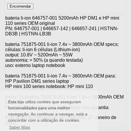
bateria li-ion 646757-001 5200mAh HP DM1 e HP mini
110 series OEM original
PN: 646757-001 | 646657-142 | 646657-241 | HSTNN-
DB3B | HSTNN-LB3B
bateria 751875-001 li-ion 7.4v ~ 3800mAh OEM specs:
células: li-ion 6 células (Lithium-ion)
output: 10.8V ~ 5200mAh ~ 55W
autonomia: > 50% (a quando testada)
uso: externo laptop notebook
bateria 751875-001 li-ion 7.4v ~ 3800mAh OEM para:
HP Pavilion DM1 series laptop
HP mini 100 series notebook: HP mini 110
inclui: 1x bateria 751875-001 li-ion 7.4v ~ 3800mAh OEM
Esta loja utiliza cookies que asseguram
original
Produto OEM original usado testado com garantia
funcionalidades para uma melhor
navegação. Ao continuar a navegar, está a
Este artigo foi introduzido em Segunda, 27 Janeiro de
concordar com a utilização de cookies.
2020.
Saber Mais