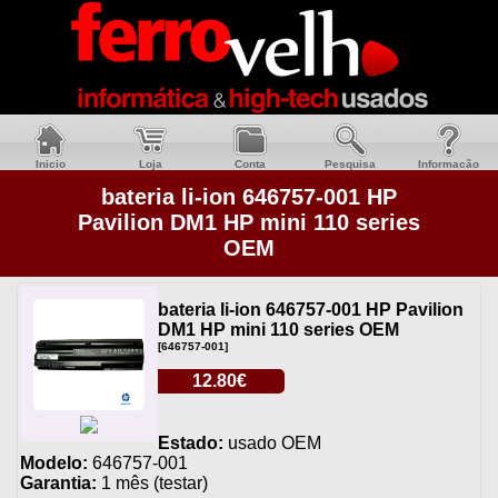
Inicio
Loja
Conta
Pesquisa
Informacão
bateria li-ion 646757-001 HP
Pavilion DM1 HP mini 110 series
OEM
bateria li-ion 646757-001 HP Pavilion
DM1 HP mini 110 series OEM
[646757-001]
12.80€
Estado:
usado OEM
Modelo:
646757-001
Garantia:
1 mês (testar)