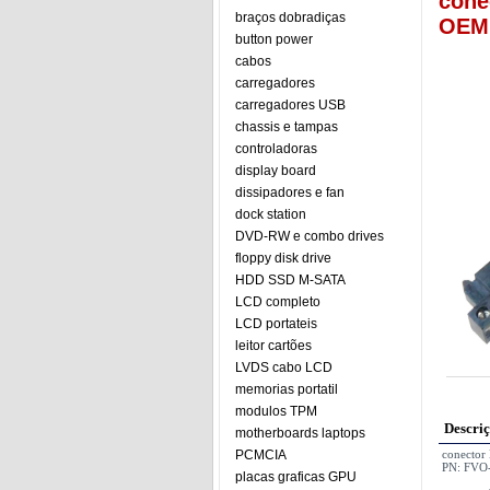
cone
braços dobradiças
OEM 
button power
cabos
carregadores
carregadores USB
chassis e tampas
controladoras
display board
dissipadores e fan
dock station
DVD-RW e combo drives
floppy disk drive
HDD SSD M-SATA
LCD completo
LCD portateis
leitor cartões
LVDS cabo LCD
memorias portatil
modulos TPM
Descri
motherboards laptops
PCMCIA
conector
PN: FVO
placas graficas GPU