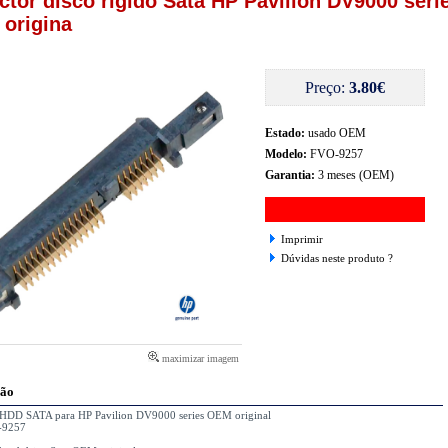
ctor disco rigido Sata HP Pavilion DV9000 seri
origina
Preço:
3.80€
Estado:
usado OEM
Modelo:
FVO-9257
Garantia:
3 meses (OEM)
Imprimir
Dúvidas neste produto ?
maximizar imagem
ção
 HDD SATA para HP Pavilion DV9000 series OEM original
-9257