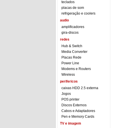
teclados
placas de som
refrigeração e coolers
audio
amplificadores
gira-discos
redes
Hub & Switch
Media Converter
Placas Rede
Power Line
Modems e Routers
Wireless
perifericos
caixas HDD 2.5 externa
Jogos
POS printer
Discos Externos
Cabos e Adaptadores
Pen e Memory Cards
TV e imagem