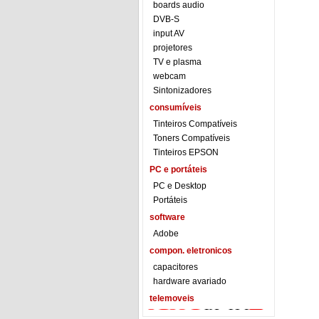
boards audio
DVB-S
input AV
projetores
TV e plasma
webcam
Sintonizadores
consumíveis
Tinteiros Compatíveis
Toners Compatíveis
Tinteiros EPSON
PC e portáteis
PC e Desktop
Portáteis
software
Adobe
compon. eletronicos
capacitores
hardware avariado
telemoveis