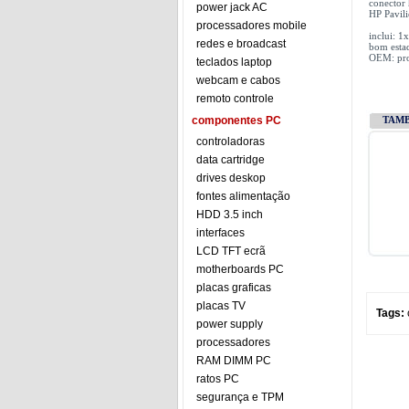
conector 
power jack AC
HP Pavil
processadores mobile
inclui: 1
redes e broadcast
bom esta
OEM: prod
teclados laptop
webcam e cabos
remoto controle
componentes PC
TAM
controladoras
data cartridge
drives deskop
fontes alimentação
HDD 3.5 inch
interfaces
LCD TFT ecrã
motherboards PC
placas graficas
placas TV
Tags:
power supply
processadores
RAM DIMM PC
ratos PC
segurança e TPM