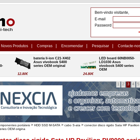
Bem-vindo visitante,
E-mail
Password
|
|
|
|
Novos Produtos
Compras
Encomendar
Pesquisar
Contacte-no
bateria li-ion C21-X402 
LED board 60NB0050-
Asus vivobook S400 
LD1030 Asus 
series OEM original
vivobook S400 series 
OEM
12.80€
24.80€
1
2
3
4
5
>
>
>
omponentes portáteis
HDD SSD M-SATA
cabo S-ata
conector disco rigido Sata HP Pavilion
ries OEM origina