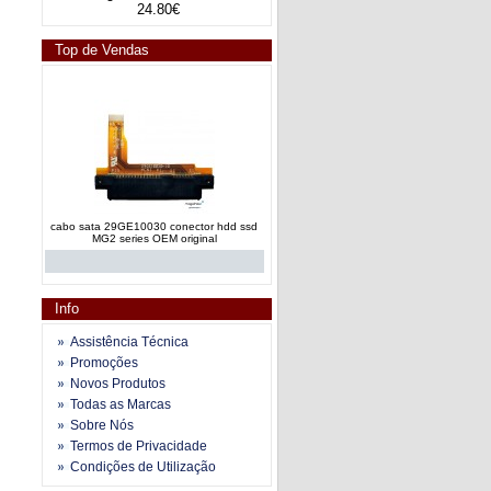
24.80€
Top de Vendas
cabo sata 29GE10030 conector hdd ssd
MG2 series OEM original
Info
Assistência Técnica
Promoções
Novos Produtos
conector disco rigido Sata HP Pavilion
Todas as Marcas
DV9000 series OEM origina
Sobre Nós
Termos de Privacidade
Condições de Utilização