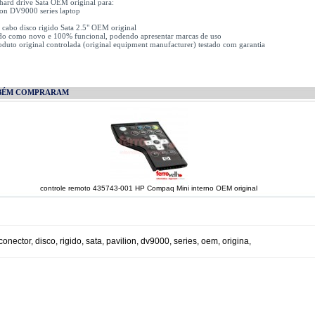
hard drive Sata OEM original para:
ion DV9000 series laptop
x cabo disco rigido Sata 2.5" OEM original
do como novo e 100% funcional, podendo apresentar marcas de uso
uto original controlada (original equipment manufacturer) testado com garantia
BÉM COMPRARAM
controle remoto 435743-001 HP Compaq Mini interno OEM original
conector
,
disco
,
rigido
,
sata
,
pavilion
,
dv9000
,
series
,
oem
,
origina
,