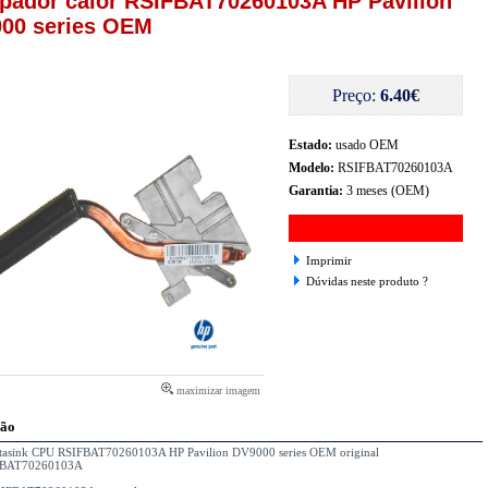
ipador calor RSIFBAT70260103A HP Pavilion
00 series OEM
Preço:
6.40€
Estado:
usado OEM
Modelo:
RSIFBAT70260103A
Garantia:
3 meses (OEM)
Imprimir
Dúvidas neste produto ?
maximizar imagem
ção
etasink CPU RSIFBAT70260103A HP Pavilion DV9000 series OEM original
FBAT70260103A