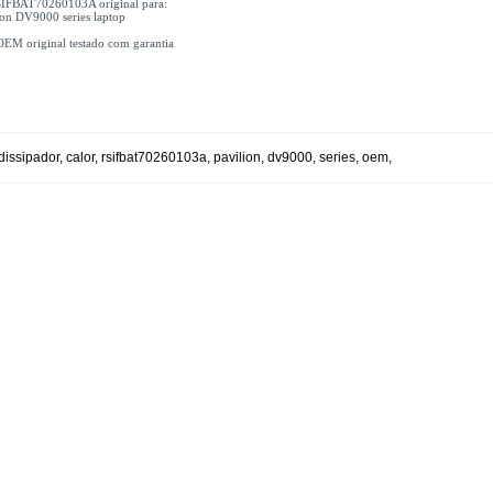
SIFBAT70260103A original para:
ion DV9000 series laptop
OEM original testado com garantia
dissipador
,
calor
,
rsifbat70260103a
,
pavilion
,
dv9000
,
series
,
oem
,