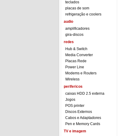
teclados
placas de som
refrigeração e coolers
audio
amplificadores
gira-discos
redes
Hub & Switch
Media Converter
Placas Rede
Power Line
Modems e Routers
Wireless
perifericos
caixas HDD 2.5 externa
Jogos
POS printer
Discos Externos
Cabos e Adaptadores
Pen e Memory Cards
TV e imagem