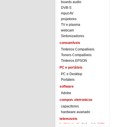
boards audio
DVB-S
input AV
projetores
TV e plasma
webcam
Sintonizadores
consumíveis
Tinteiros Compatíveis
Toners Compatíveis
Tinteiros EPSON
PC e portáteis
PC e Desktop
Portáteis
software
Adobe
compon. eletronicos
capacitores
hardware avariado
telemoveis