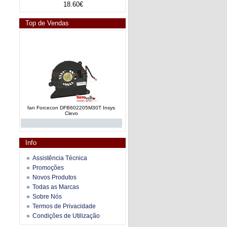
18.60€
Top de Vendas
fan Forcecon DFB602205M30T Insys
Clevo
Info
Assistência Técnica
Promoções
Novos Produtos
Todas as Marcas
fan e dissipador calor AT019000110
Toshiba Satellite A200 series
Sobre Nós
Termos de Privacidade
Condições de Utilização