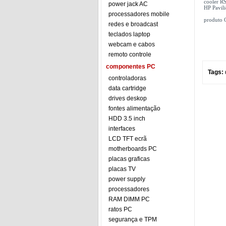
cooler R
power jack AC
HP Pavil
processadores mobile
produto 
redes e broadcast
teclados laptop
webcam e cabos
remoto controle
componentes PC
Tags:
controladoras
data cartridge
drives deskop
fontes alimentação
HDD 3.5 inch
interfaces
LCD TFT ecrã
motherboards PC
placas graficas
placas TV
power supply
processadores
RAM DIMM PC
ratos PC
segurança e TPM