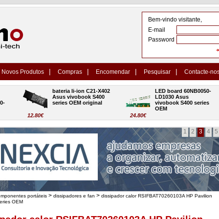
Bem-vindo visitante,
E-mail
Password
|
|
|
|
Novos Produtos
Compras
Encomendar
Pesquisar
Contacte-no
bateria li-ion C21-X402 
LED board 60NB0050-
Asus vivobook S400 
LD1030 Asus 
series OEM original
vivobook S400 series 
OEM
12.80€
24.80€
1
2
3
4
5
>
>
omponentes portáteis
dissipadores e fan
dissipador calor RSIFBAT70260103A HP Pavilion
eries OEM