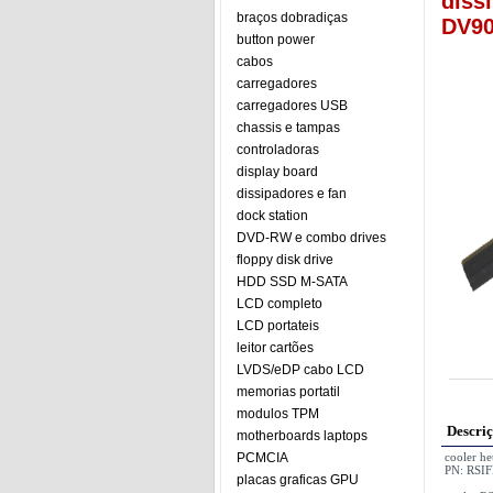
diss
braços dobradiças
DV90
button power
cabos
carregadores
carregadores USB
chassis e tampas
controladoras
display board
dissipadores e fan
dock station
DVD-RW e combo drives
floppy disk drive
HDD SSD M-SATA
LCD completo
LCD portateis
leitor cartões
LVDS/eDP cabo LCD
memorias portatil
modulos TPM
Descri
motherboards laptops
PCMCIA
cooler h
PN: RSI
placas graficas GPU