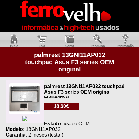
Inicio
Loja
Conta
Pesquisa
Informacão
palmrest 13GNI11AP032
touchpad Asus F3 series OEM
original
palmrest 13GNI11AP032 touchpad
Asus F3 series OEM original
[13GNI11AP032]
18.60€
Estado:
usado OEM
Modelo:
13GNI11AP032
Garantia:
2 meses (testar)