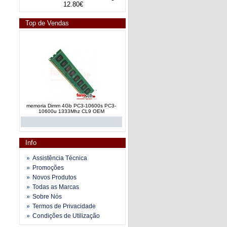
12.80€
Top de Vendas
memoria Dimm 4Gb PC3-10600s PC3-
10600u 1333Mhz CL9 OEM
Info
Assistência Técnica
Promoções
Novos Produtos
memoria RAM Dimm DDR3 4Gb PC3-
Todas as Marcas
10600 a 1333Mhz CL9 OEM
Sobre Nós
Termos de Privacidade
Condições de Utilização