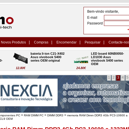
Bem-vindo visitante,
E-mail
Password
|
|
|
|
Novos Produtos
Compras
Encomendar
Pesquisar
Contacte-no
bateria li-ion C21-X402 
LED board 60NB0050-
Asus vivobook S400 
LD1030 Asus 
series OEM original
vivobook S400 series 
OEM
12.80€
24.80€
1
2
3
4
5
>
>
>
omponentes PC
RAM DIMM PC
DIMM DDR3
memoria RAM Dimm DDR3 4Gb PC3-10600 a
 CL9 OEM