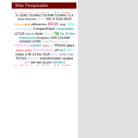
Mais Pesquisados
2x DDR2 533MHZ 1024MB 533MHz CL4
32mb
661 H
6110
6610
dual channel
asus
cabo
altifalantes
avg
acer
9800mAh
carregador
CompactFlash
computador
hp
ct7120
epson
fonte
hitachi
hp 20
ibm
impressora
Kingston DDR 1024MB
m760
magalhaes
maxtor
400MHZ
memoria
monitor
p4
P5GD2
plays
nokia
ram
Processador
prt
ps2
power stone
sony
redes
rj 45
s3 trio VGA
sony vaio
T0711h
tinteiros
transformador
usados
usb
win
win xp pro
wireless