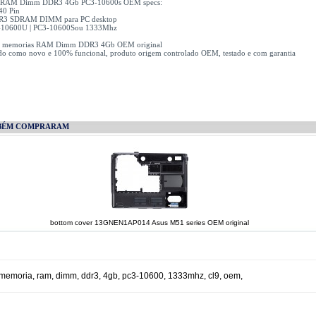
 RAM Dimm DDR3 4Gb PC3-10600s OEM specs:
40 Pin
DR3 SDRAM DIMM para PC desktop
3-10600U | PC3-10600Sou 1333Mhz
1x memorias RAM Dimm DDR3 4Gb OEM original
do como novo e 100% funcional, produto origem controlado OEM, testado e com garantia
BÉM COMPRARAM
bottom cover 13GNEN1AP014 Asus M51 series OEM original
memoria
,
ram
,
dimm
,
ddr3
,
4gb
,
pc3-10600
,
1333mhz
,
cl9
,
oem
,