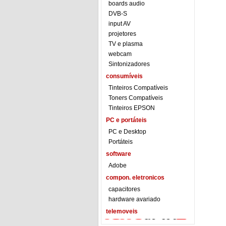
boards audio
DVB-S
input AV
projetores
TV e plasma
webcam
Sintonizadores
consumíveis
Tinteiros Compatíveis
Toners Compatíveis
Tinteiros EPSON
PC e portáteis
PC e Desktop
Portáteis
software
Adobe
compon. eletronicos
capacitores
hardware avariado
telemoveis