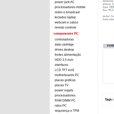
memoria
power jack AC
pinout: 2
processadores mobile
type: D
bus: PC
redes e broadcast
inclui: 
teclados laptop
bom esta
webcam e cabos
remoto controle
componentes PC
controladoras
data cartridge
TAM
drives deskop
fontes alimentação
HDD 3.5 inch
interfaces
LCD TFT ecrã
motherboards PC
placas graficas
placas TV
power supply
processadores
Tags:
RAM DIMM PC
ratos PC
segurança e TPM