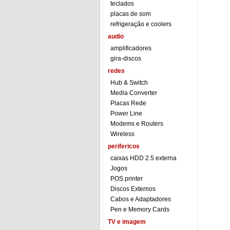
teclados
placas de som
refrigeração e coolers
audio
amplificadores
gira-discos
redes
Hub & Switch
Media Converter
Placas Rede
Power Line
Modems e Routers
Wireless
perifericos
caixas HDD 2.5 externa
Jogos
POS printer
Discos Externos
Cabos e Adaptadores
Pen e Memory Cards
TV e imagem