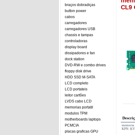
memo
braços dobradiças
CL9
button power
cabos
carregadores
carregadores USB
chassis e tampas
controladoras
display board
dissipadores e fan
dock station
DVD-RW e combo drives
floppy disk drive
HDD SSD M-SATA
LCD completo
LCD portateis
leitor cartões
LVDS cabo LCD
memorias portatil
modulos TPM
Descri
motherboards laptops
PCMCIA
memoria
KPN: KV
placas graficas GPU