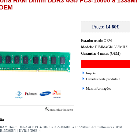
ria RAM Dimm DDR3 4Gb PC3-10600 a 1333M
 OEM
Preço:
14.60€
Estado:
usado OEM
Modelo:
DIMM4Gb1333MHZ
Garantia:
4 meses (OEM)
Imprimir
Dúvidas neste produto ?
Mais informações
maximizar imagem
ção
 RAM Dimm DDR3 4Gb PC3-10600s PC3-10600u a 1333Mhz CL9 multimarcas OEM
R13N9S8/4 | KVR13N9S8-4