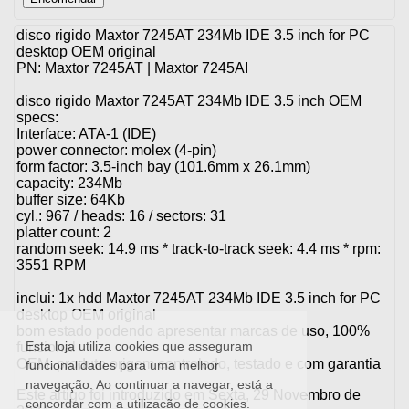
disco rigido Maxtor 7245AT 234Mb IDE 3.5 inch for PC
desktop OEM original
PN: Maxtor 7245AT | Maxtor 7245AI
disco rigido Maxtor 7245AT 234Mb IDE 3.5 inch OEM
specs:
Interface: ATA-1 (IDE)
power connector: molex (4-pin)
form factor: 3.5-inch bay (101.6mm x 26.1mm)
capacity: 234Mb
buffer size: 64Kb
cyl.: 967 / heads: 16 / sectors: 31
platter count: 2
random seek: 14.9 ms * track-to-track seek: 4.4 ms * rpm:
3551 RPM
inclui: 1x hdd Maxtor 7245AT 234Mb IDE 3.5 inch for PC
desktop OEM original
bom estado podendo apresentar marcas de uso, 100%
Esta loja utiliza cookies que asseguram
funcional
OEM: produto origem controlado, testado e com garantia
funcionalidades para uma melhor
navegação. Ao continuar a navegar, está a
Este artigo foi introduzido em Sexta, 29 Novembro de
concordar com a utilização de cookies.