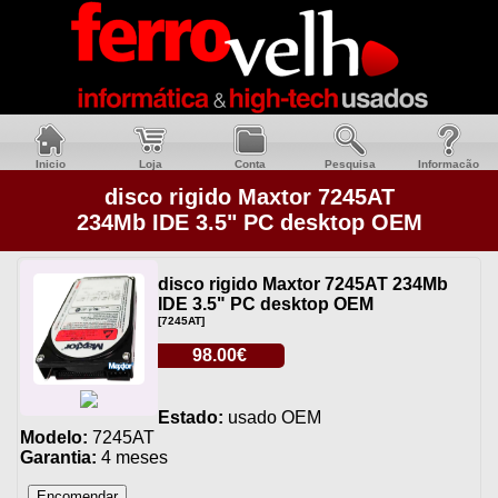
Inicio
Loja
Conta
Pesquisa
Informacão
disco rigido Maxtor 7245AT
234Mb IDE 3.5" PC desktop OEM
disco rigido Maxtor 7245AT 234Mb
IDE 3.5" PC desktop OEM
[7245AT]
98.00€
Estado:
usado OEM
Modelo:
7245AT
Garantia:
4 meses