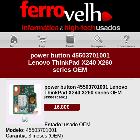
Inicio
Loja
Conta
Pesquisa
Informacão
power button 45503701001
Lenovo ThinkPad X240 X260
series OEM
power button 45503701001 Lenovo
ThinkPad X240 X260 series OEM
[45503701001]
16.80€
Estado:
usado OEM
Modelo:
45503701001
Garantia:
3 meses (OEM)