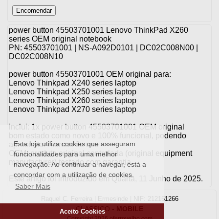
power button 45503701001 Lenovo ThinkPad X260
series OEM original notebook
PN: 45503701001 | NS-A092D0101 | DC02C008N00 |
DC02C008N10
power button 45503701001 OEM original para:
Lenovo Thinkpad X240 series laptop
Lenovo Thinkpad X250 series laptop
Lenovo Thinkpad X260 series laptop
Lenovo Thinkpad X270 series laptop
inclui: 1x power button 45503701001 OEM original
bom estado como novo e 100% funcional, podendo
Esta loja utiliza cookies que asseguram
apresentar marcas de uso
OEM: produto original controlada (original equipment
funcionalidades para uma melhor
manufacturer) testado com garantia
navegação. Ao continuar a navegar, está a
concordar com a utilização de cookies.
Este artigo foi introduzido em Quarta, 11 Junho de 2025.
Saber Mais
Raquel C. Ferreira | Ermesinde | NIF: 212151266
CLASSICO
-
MOBILE
Aceito Cookies
Copyright 2026 oferrovelho.com