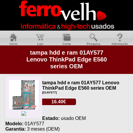
Inicio
Loja
Conta
Pesquisa
Informacão
tampa hdd e ram 01AY577
Lenovo ThinkPad Edge E560
series OEM
tampa hdd e ram 01AY577 Lenovo
ThinkPad Edge E560 series OEM
[01AY577]
16.40€
Estado:
usado OEM
Modelo:
01AY577
Garantia:
3 meses (OEM)