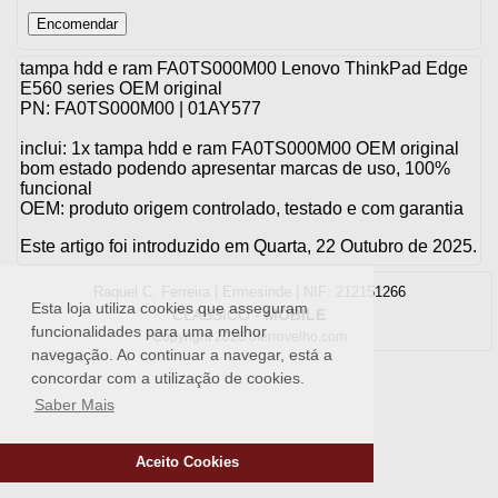
tampa hdd e ram FA0TS000M00 Lenovo ThinkPad Edge
E560 series OEM original
PN: FA0TS000M00 | 01AY577
inclui: 1x tampa hdd e ram FA0TS000M00 OEM original
bom estado podendo apresentar marcas de uso, 100%
funcional
OEM: produto origem controlado, testado e com garantia
Este artigo foi introduzido em Quarta, 22 Outubro de 2025.
Raquel C. Ferreira | Ermesinde | NIF: 212151266
Esta loja utiliza cookies que asseguram
CLASSICO
-
MOBILE
funcionalidades para uma melhor
Copyright 2026 oferrovelho.com
navegação. Ao continuar a navegar, está a
concordar com a utilização de cookies.
Saber Mais
Aceito Cookies