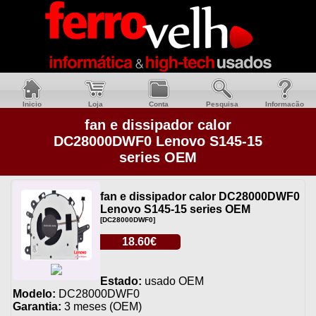
Inicio
Loja
Conta
Pesquisa
Informacão
fan e dissipador calor
DC28000DWF0 Lenovo S145-15
series OEM
fan e dissipador calor DC28000DWF0
Lenovo S145-15 series OEM
[DC28000DWF0]
18.60€
Estado:
usado OEM
Modelo:
DC28000DWF0
Garantia:
3 meses (OEM)