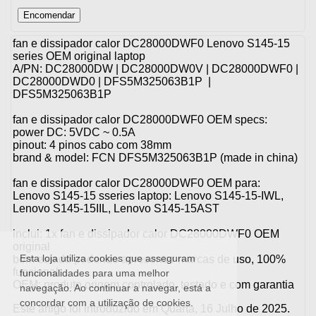
fan e dissipador calor DC28000DWF0 Lenovo S145-15
series OEM original laptop
A/PN: DC28000DW | DC28000DW0V | DC28000DWF0 |
DC28000DWD0 | DFS5M325063B1P |
DFS5M325063B1P
fan e dissipador calor DC28000DWF0 OEM specs:
power DC: 5VDC ~ 0.5A
pinout: 4 pinos cabo com 38mm
brand & model: FCN DFS5M325063B1P (made in china)
fan e dissipador calor DC28000DWF0 OEM para:
Lenovo S145-15 sseries laptop: Lenovo S145-15-IWL,
Lenovo S145-15IIL, Lenovo S145-15AST
inclui: 1x fan e dissipador calor DC28000DWF0 OEM
original
Esta loja utiliza cookies que asseguram
bom estado podendo apresentar marcas de uso, 100%
funcional
funcionalidades para uma melhor
OEM: produto origem controlado, testado e com garantia
navegação. Ao continuar a navegar, está a
concordar com a utilização de cookies.
Este artigo foi introduzido em Quarta, 16 Julho de 2025.