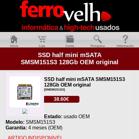
Inicio
Loja
Conta
Pesquisa
Informacão
SSD half mini mSATA
SMSM151S3 128Gb OEM original
SSD half mini mSATA SMSM151S3
128Gb OEM original
[SMSM151S3]
38.60€
Estado:
usado OEM
Modelo:
SMSM151S3
Garantia:
4 meses (OEM)
ARTIGO INDISPONIVEL