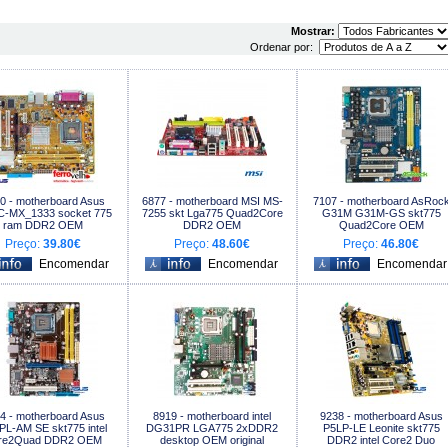
Mostrar:
Ordenar por:
0 - motherboard Asus
6877 - motherboard MSI MS-
7107 - motherboard AsRoc
-MX_1333 socket 775
7255 skt Lga775 Quad2Core
G31M G31M-GS skt775
ram DDR2 OEM
DDR2 OEM
Quad2Core OEM
Preço:
39.80€
Preço:
48.60€
Preço:
46.80€
4 - motherboard Asus
8919 - motherboard intel
9238 - motherboard Asus
PL-AM SE skt775 intel
DG31PR LGA775 2xDDR2
P5LP-LE Leonite skt775
re2Quad DDR2 OEM
desktop OEM original
DDR2 intel Core2 Duo