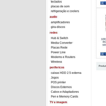
teclados
placas de som
refrigeração e coolers
audio
amplificadores
gira-discos
redes
Hub & Switch
1091
RO
Media Converter
sk
Placas Rede
Power Line
Modems e Routers
Wireless
Produ
perifericos
caixas HDD 2.5 externa
Jogos
POS printer
Discos Externos
Cabos e Adaptadores
Pen e Memory Cards
TV e imagem