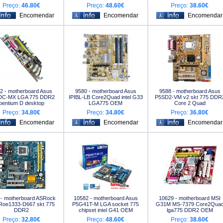
Preço:
46.80€
Preço:
48.60€
Preço:
38.60€
2 - motherboard Asus
9580 - motherboard Asus
9588 - motherboard Asus
DC-MX LGA 775 DDR2
IPIBL-LB Core2Quad intel G33
P5SD2-VM v2 skt 775 DDR
pentium D desktop
LGA775 OEM
Core 2 Quad
Preço:
34.80€
Preço:
34.80€
Preço:
36.80€
 - motherboard ASRock
10582 - motherboard Asus
10629 - motherboard MSI
oe1333-D667 skt 775
P5G41T-M LGA socket 775
G31M MS-7379 Core2Qua
DDR2
chipset intel G41 OEM
lga775 DDR2 OEM
Preço:
32.80€
Preço:
48.60€
Preço:
38.60€