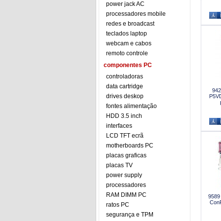
power jack AC
processadores mobile
redes e broadcast
teclados laptop
webcam e cabos
remoto controle
componentes PC
controladoras
data cartridge
942
drives deskop
P5V
fontes alimentação
HDD 3.5 inch
interfaces
LCD TFT ecrã
motherboards PC
placas graficas
placas TV
power supply
processadores
RAM DIMM PC
9589
ConR
ratos PC
segurança e TPM