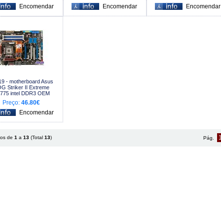
9 - motherboard Asus
G Striker II Extreme
t775 intel DDR3 OEM
Preço:
46.80€
tos de
1
a
13
(Total
13
)
Pág.