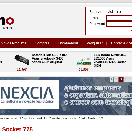
Bem-vindo visitante,
E-mail
Password
|
|
|
|
Novos Produtos
Compras
Encomendar
Pesquisar
Contacte-no
bateria li-ion C21-X402 
LED board 60NB0050-
Asus vivobook S400 
LD1030 Asus 
series OEM original
vivobook S400 series 
OEM
12.80€
24.80€
1
2
3
4
5
>
>
>
omponentes PC
motherboards PC
motherboards intel
Intel Socket 775
l Socket 775