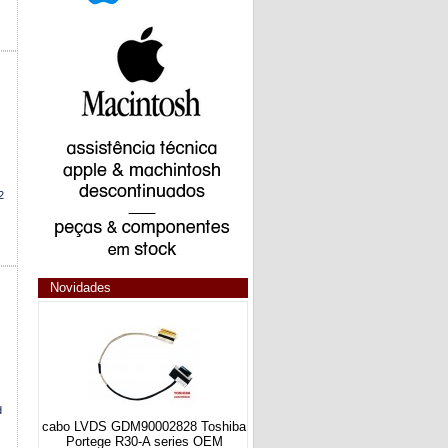
2
Novidades
d
cabo LVDS GDM90002828 Toshiba
Portege R30-A series OEM