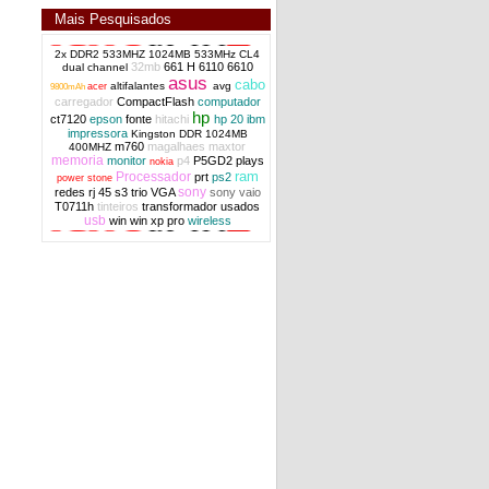
Mais Pesquisados
2x DDR2 533MHZ 1024MB 533MHz CL4
32mb
661 H
6110
6610
dual channel
asus
cabo
motherboard MSI MS-7255 skt Lga775
altifalantes
avg
acer
9800mAh
Quad2Core DDR2 OEM
carregador
CompactFlash
computador
hp
ct7120
epson
fonte
hitachi
hp 20
ibm
impressora
Kingston DDR 1024MB
m760
magalhaes
maxtor
400MHZ
memoria
monitor
p4
P5GD2
plays
nokia
ram
Processador
prt
ps2
power stone
sony
redes
rj 45
s3 trio VGA
sony vaio
T0711h
tinteiros
transformador
usados
usb
win
win xp pro
wireless