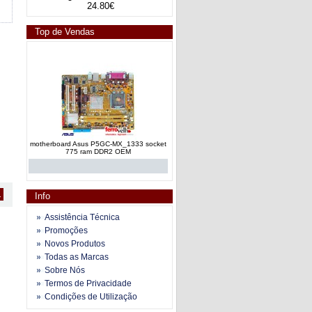
24.80€
Top de Vendas
motherboard Asus P5GC-MX_1333 socket
775 ram DDR2 OEM
1
Info
Assistência Técnica
Promoções
Novos Produtos
motherboard Asus P5KPL-AM SE skt775
Todas as Marcas
intel Core2Quad DDR2 OEM
Sobre Nós
Termos de Privacidade
Condições de Utilização