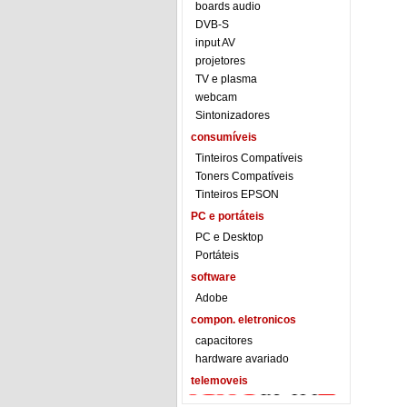
boards audio
DVB-S
input AV
projetores
TV e plasma
webcam
Sintonizadores
consumíveis
Tinteiros Compatíveis
Toners Compatíveis
Tinteiros EPSON
PC e portáteis
PC e Desktop
Portáteis
software
Adobe
compon. eletronicos
capacitores
hardware avariado
telemoveis