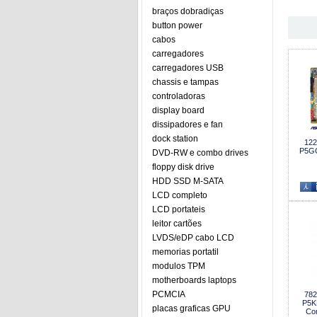
braços dobradiças
button power
cabos
carregadores
carregadores USB
chassis e tampas
controladoras
display board
dissipadores e fan
dock station
122
P5GC
DVD-RW e combo drives
floppy disk drive
HDD SSD M-SATA
LCD completo
LCD portateis
leitor cartões
LVDS/eDP cabo LCD
memorias portatil
modulos TPM
motherboards laptops
PCMCIA
782
P5K
placas graficas GPU
Co