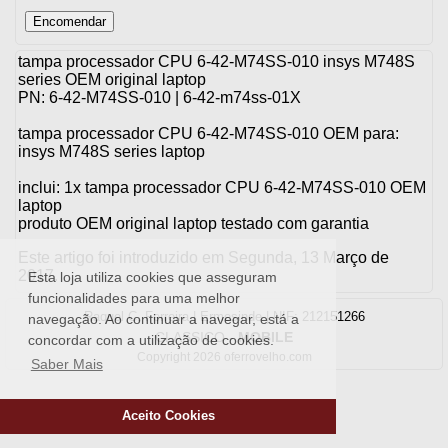
tampa processador CPU 6-42-M74SS-010 insys M748S
series OEM original laptop
PN: 6-42-M74SS-010 | 6-42-m74ss-01X
tampa processador CPU 6-42-M74SS-010 OEM para:
insys M748S series laptop
inclui: 1x tampa processador CPU 6-42-M74SS-010 OEM
laptop
produto OEM original laptop testado com garantia
Este artigo foi introduzido em Segunda, 13 Março de
2017.
Esta loja utiliza cookies que asseguram
funcionalidades para uma melhor
Raquel C. Ferreira | Ermesinde | NIF: 212151266
navegação. Ao continuar a navegar, está a
CLASSICO
-
MOBILE
concordar com a utilização de cookies.
Copyright 2026 oferrovelho.com
Saber Mais
Aceito Cookies