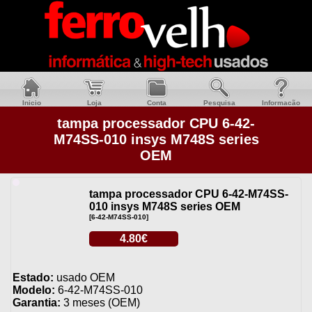
Inicio
Loja
Conta
Pesquisa
Informacão
tampa processador CPU 6-42-
M74SS-010 insys M748S series
OEM
tampa processador CPU 6-42-M74SS-
010 insys M748S series OEM
[6-42-M74SS-010]
4.80€
Estado:
usado OEM
Modelo:
6-42-M74SS-010
Garantia:
3 meses (OEM)