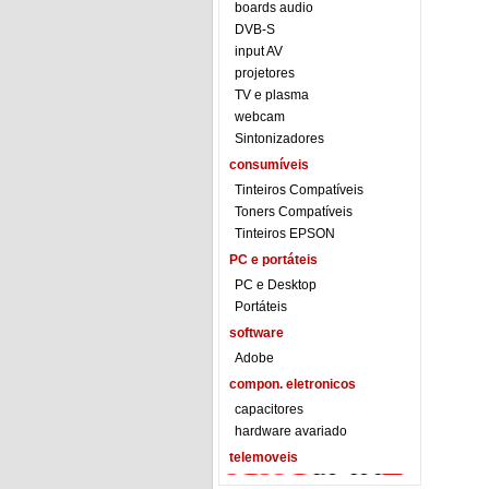
boards audio
DVB-S
input AV
projetores
TV e plasma
webcam
Sintonizadores
consumíveis
Tinteiros Compatíveis
Toners Compatíveis
Tinteiros EPSON
PC e portáteis
PC e Desktop
Portáteis
software
Adobe
compon. eletronicos
capacitores
hardware avariado
telemoveis