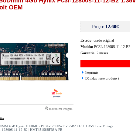
SoDimm 4Gb Hynix Pc3l-12800s-11-12-B2 1.35v
olt OEM
Preço:
12.60€
Estado:
usado original
Modelo:
PC3L-12800S-11-12-B2
Garantia:
2 meses
Imprimir
Dúvidas neste produto ?
maximizar imagem
ção
IMM 4GB Hynix 1600MHz PC3L-12800S-11-12-B2 CL11 1.35V Low Voltage
L-12800S-11-12-B2 | HMT451S6BFR8A-PB