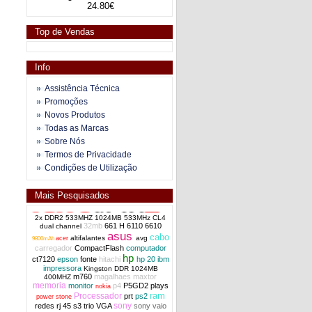
24.80€
Top de Vendas
Info
Assistência Técnica
Promoções
Novos Produtos
Todas as Marcas
Sobre Nós
Termos de Privacidade
Condições de Utilização
Mais Pesquisados
2x DDR2 533MHZ 1024MB 533MHz CL4
32mb
661 H
6110
6610
dual channel
asus
cabo
altifalantes
avg
acer
9800mAh
carregador
CompactFlash
computador
hp
ct7120
epson
fonte
hitachi
hp 20
ibm
impressora
Kingston DDR 1024MB
m760
magalhaes
maxtor
400MHZ
memoria
monitor
p4
P5GD2
plays
nokia
ram
Processador
prt
ps2
power stone
sony
redes
rj 45
s3 trio VGA
sony vaio