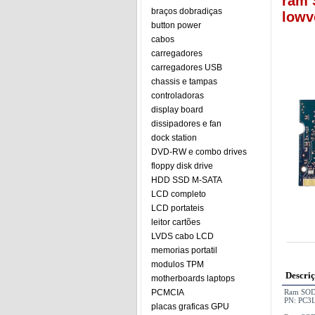
ram 
braços dobradiças
lowv
button power
cabos
carregadores
carregadores USB
chassis e tampas
controladoras
display board
dissipadores e fan
dock station
DVD-RW e combo drives
floppy disk drive
HDD SSD M-SATA
LCD completo
LCD portateis
leitor cartões
LVDS cabo LCD
memorias portatil
modulos TPM
Descri
motherboards laptops
PCMCIA
Ram SOD
PN: PC3
placas graficas GPU