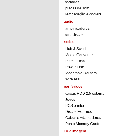
teclados
placas de som
refrigeração e coolers
audio
amplificadores
gira-discos
redes
Hub & Switch
Media Converter
Placas Rede
Power Line
Modems e Routers
Wireless
perifericos
caixas HDD 2.5 externa
Jogos
POS printer
Discos Externos
Cabos e Adaptadores
Pen e Memory Cards
TV e imagem