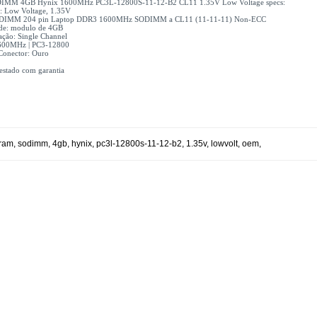
IMM 4GB Hynix 1600MHz PC3L-12800S-11-12-B2 CL11 1.35V Low Voltage specs:
: Low Voltage, 1.35V
ODIMM 204 pin Laptop DDR3 1600MHz SODIMM a CL11 (11-11-11) Non-ECC
de: modulo de 4GB
ação: Single Channel
600MHz | PC3-12800
 Conector: Ouro
estado com garantia
ram
,
sodimm
,
4gb
,
hynix
,
pc3l-12800s-11-12-b2
,
1.35v
,
lowvolt
,
oem
,