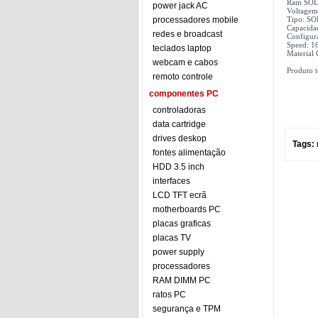
Ram SOD
power jack AC
Voltagem
processadores mobile
Tipo: S
Capacida
redes e broadcast
Configur
Speed: 1
teclados laptop
Material
webcam e cabos
Produto t
remoto controle
componentes PC
controladoras
data cartridge
drives deskop
Tags:
fontes alimentação
HDD 3.5 inch
interfaces
LCD TFT ecrã
motherboards PC
placas graficas
placas TV
power supply
processadores
RAM DIMM PC
ratos PC
segurança e TPM