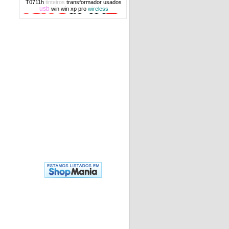
T0711h
tinteiros
transformador
usados
usb
win
win xp pro
wireless