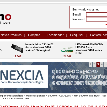
Bem-vindo visitante,
E-mail
Password
|
|
|
|
Novos Produtos
Compras
Encomendar
Pesquisar
Contacte-no
bateria li-ion C21-X402 
LED board 60NB0050-
Asus vivobook S400 
LD1030 Asus 
series OEM original
vivobook S400 series 
OEM
12.80€
24.80€
1
2
3
4
5
>
>
>
omponentes portáteis
memorias portatil
SoDimm PC3L*1.35v
ram SoDimm 4Gb Hynix Pc3l-
-12-B2 1.35v lowvolt OEM