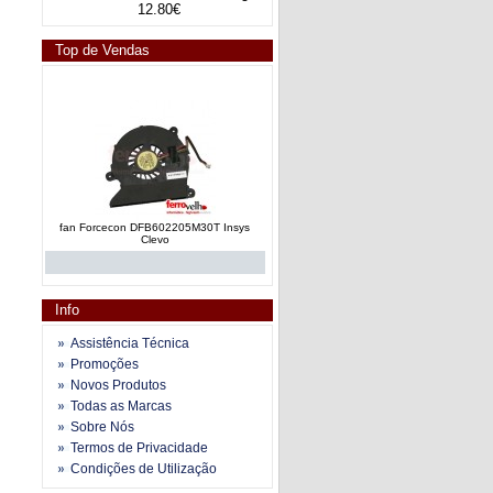
12.80€
Top de Vendas
fan Forcecon DFB602205M30T Insys
Clevo
Info
Assistência Técnica
Promoções
Novos Produtos
fan e dissipador calor AT019000110
Todas as Marcas
Toshiba Satellite A200 series
Sobre Nós
Termos de Privacidade
Condições de Utilização