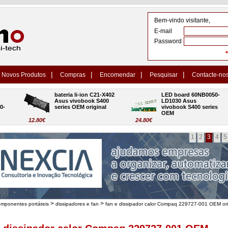
Bem-vindo visitante,
E-mail
Password
|
|
|
|
Novos Produtos
Compras
Encomendar
Pesquisar
Contacte-no
bateria li-ion C21-X402 
LED board 60NB0050-
Asus vivobook S400 
LD1030 Asus 
series OEM original
vivobook S400 series 
OEM
12.80€
24.80€
1
2
3
4
5
>
>
omponentes portáteis
dissipadores e fan
fan e dissipador calor Compaq 229727-001 OEM ori