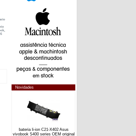
ario
rio
ook,
46
Novidades
bateria li-ion C21-X402 Asus
vivobook S400 series OEM original