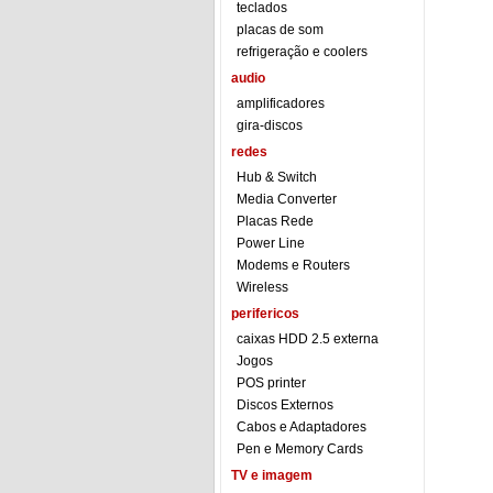
teclados
placas de som
refrigeração e coolers
audio
amplificadores
gira-discos
redes
Hub & Switch
Media Converter
Placas Rede
Power Line
Modems e Routers
Wireless
perifericos
caixas HDD 2.5 externa
Jogos
POS printer
Discos Externos
Cabos e Adaptadores
Pen e Memory Cards
TV e imagem