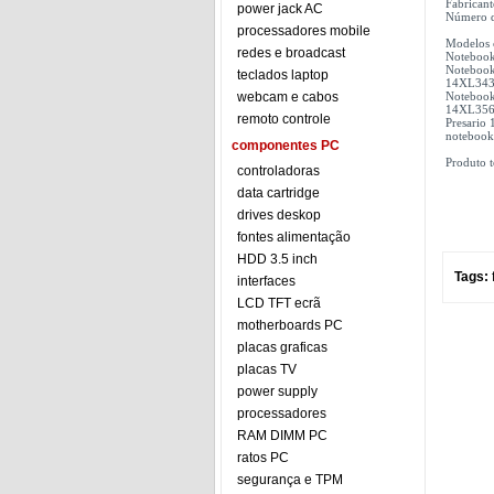
Fabrican
power jack AC
Número d
processadores mobile
Modelos 
redes e broadcast
Notebook
Notebook
teclados laptop
14XL343 
webcam e cabos
Notebook
14XL356 
remoto controle
Presario
notebook
componentes PC
Produto t
controladoras
data cartridge
drives deskop
fontes alimentação
HDD 3.5 inch
Tags:
interfaces
LCD TFT ecrã
motherboards PC
placas graficas
placas TV
power supply
processadores
RAM DIMM PC
ratos PC
segurança e TPM