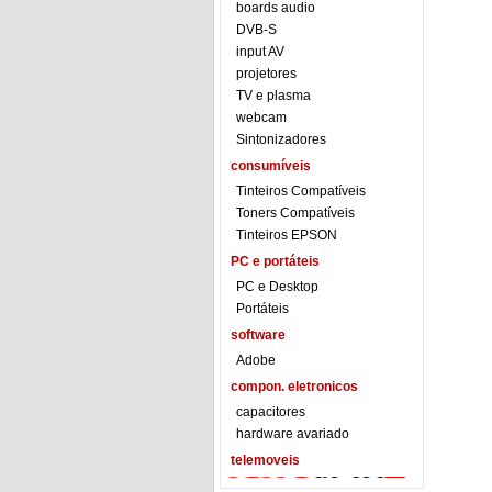
boards audio
DVB-S
input AV
projetores
TV e plasma
webcam
Sintonizadores
consumíveis
Tinteiros Compatíveis
Toners Compatíveis
Tinteiros EPSON
PC e portáteis
PC e Desktop
Portáteis
software
Adobe
compon. eletronicos
capacitores
hardware avariado
telemoveis