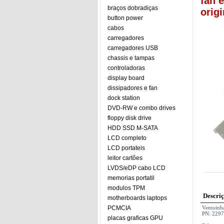
fan 
braços dobradiças
origi
button power
cabos
carregadores
carregadores USB
chassis e tampas
controladoras
display board
dissipadores e fan
dock station
DVD-RW e combo drives
floppy disk drive
HDD SSD M-SATA
LCD completo
LCD portateis
leitor cartões
LVDS/eDP cabo LCD
memorias portatil
modulos TPM
Descri
motherboards laptops
PCMCIA
Ventoinh
PN: 229
placas graficas GPU