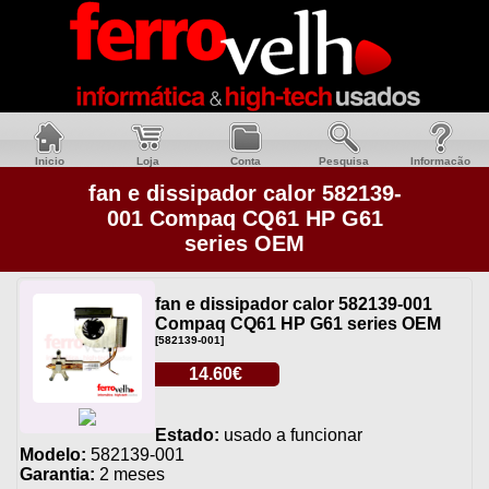
Inicio
Loja
Conta
Pesquisa
Informacão
fan e dissipador calor 582139-
001 Compaq CQ61 HP G61
series OEM
fan e dissipador calor 582139-001
Compaq CQ61 HP G61 series OEM
[582139-001]
14.60€
Estado:
usado a funcionar
Modelo:
582139-001
Garantia:
2 meses