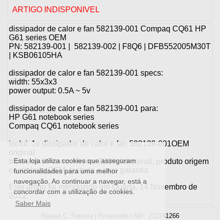
ARTIGO INDISPONIVEL
dissipador de calor e fan 582139-001 Compaq CQ61 HP
G61 series OEM
PN: 582139-001 | 582139-002 | F8Q6 | DFB552005M30T
| KSB06105HA
dissipador de calor e fan 582139-001 specs:
width: 55x3x3
power output: 0.5A ~ 5v
dissipador de calor e fan 582139-001 para:
HP G61 notebook series
Compaq CQ61 notebook series
inclui: 1x dissipador de calor e fan 582139-001OEM
original
Esta loja utiliza cookies que asseguram
bom estado como novo e 100% funcional, produto origem
controlado OEM, testado e com garantia
funcionalidades para uma melhor
navegação. Ao continuar a navegar, está a
Este artigo foi introduzido em Quarta, 14 Novembro de
concordar com a utilização de cookies.
2012.
Saber Mais
Raquel C. Ferreira | Ermesinde | NIF: 212151266