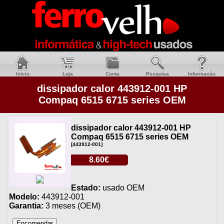
Inicio
Loja
Conta
Pesquisa
Informacão
dissipador calor 443912-001 HP
Compaq 6515 6715 series OEM
dissipador calor 443912-001 HP
Compaq 6515 6715 series OEM
[443912-001]
8.60€
Estado:
usado OEM
Modelo:
443912-001
Garantia:
3 meses (OEM)