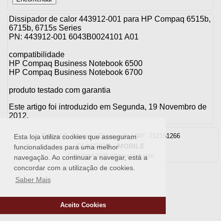
Dissipador de calor 443912-001 para HP Compaq 6515b,
6715b, 6715s Series
PN: 443912-001 6043B0024101 A01
compatibilidade
HP Compaq Business Notebook 6500
HP Compaq Business Notebook 6700
produto testado com garantia
Este artigo foi introduzido em Segunda, 19 Novembro de
2012.
Raquel C. Ferreira | Ermesinde | NIF: 212151266
Esta loja utiliza cookies que asseguram
CLASSICO
-
MOBILE
funcionalidades para uma melhor
Copyright 2026 oferrovelho.com
navegação. Ao continuar a navegar, está a
concordar com a utilização de cookies.
Saber Mais
Aceito Cookies