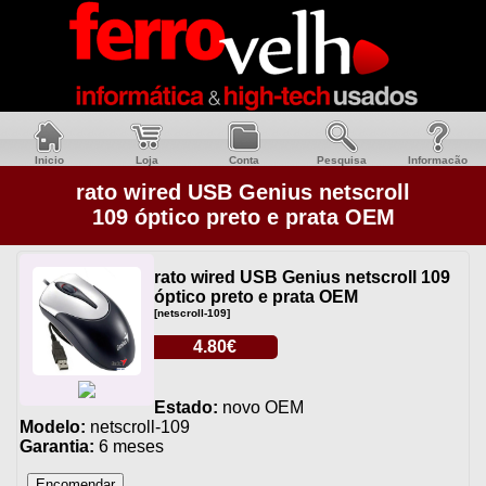
Inicio
Loja
Conta
Pesquisa
Informacão
rato wired USB Genius netscroll
109 óptico preto e prata OEM
rato wired USB Genius netscroll 109
óptico preto e prata OEM
[netscroll-109]
4.80€
Estado:
novo OEM
Modelo:
netscroll-109
Garantia:
6 meses