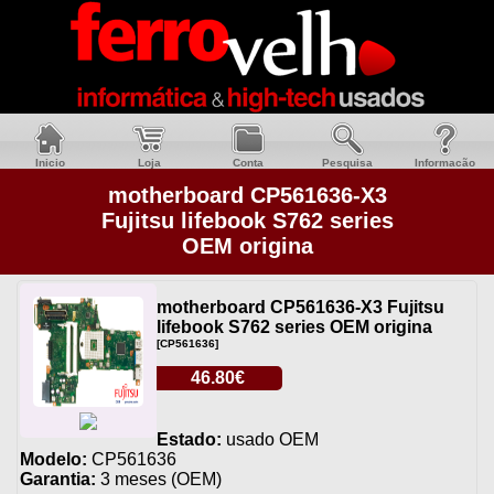
Inicio
Loja
Conta
Pesquisa
Informacão
motherboard CP561636-X3
Fujitsu lifebook S762 series
OEM origina
motherboard CP561636-X3 Fujitsu
lifebook S762 series OEM origina
[CP561636]
46.80€
Estado:
usado OEM
Modelo:
CP561636
Garantia:
3 meses (OEM)