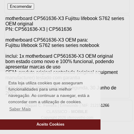
motherboard CP561636-X3 Fujitsu lifebook S762 series
OEM original
PN: CP561636-X3 | CP561636
motherboard CP561636-X3 OEM para:
Fujitsu lifebook S762 series series notebook
inclui: 1x motherboard CP561636-X3 OEM original
bom estado como novo e 100% funcional, podendo
apresentar marcas de uso
OEM: produto original controlada (original equipment
manufacturer) testado com garantia
Esta loja utiliza cookies que asseguram
Este artigo foi introduzido em Segunda, 30 Junho de
funcionalidades para uma melhor
2025.
navegação. Ao continuar a navegar, está a
concordar com a utilização de cookies.
Raquel C. Ferreira | Ermesinde | NIF: 212151266
Saber Mais
CLASSICO
-
MOBILE
Copyright 2026 oferrovelho.com
Aceito Cookies