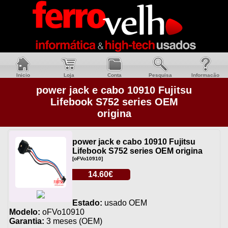
Inicio
Loja
Conta
Pesquisa
Informacão
power jack e cabo 10910 Fujitsu
Lifebook S752 series OEM
origina
power jack e cabo 10910 Fujitsu
Lifebook S752 series OEM origina
[oFVo10910]
14.60€
Estado:
usado OEM
Modelo:
oFVo10910
Garantia:
3 meses (OEM)