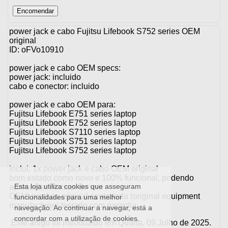
power jack e cabo Fujitsu Lifebook S752 series OEM
original
ID: oFVo10910
power jack e cabo OEM specs:
power jack: incluido
cabo e conector: incluido
power jack e cabo OEM para:
Fujitsu Lifebook E751 series laptop
Fujitsu Lifebook E752 series laptop
Fujitsu Lifebook S7110 series laptop
Fujitsu Lifebook S751 series laptop
Fujitsu Lifebook S752 series laptop
inclui: 1x power jack e cabo OEM original
bom estado como novo e 100% funcional, podendo
Esta loja utiliza cookies que asseguram
apresentar marcas de uso
OEM: produto original controlada (original equipment
funcionalidades para uma melhor
manufacturer) testado com garantia
navegação. Ao continuar a navegar, está a
concordar com a utilização de cookies.
Este artigo foi introduzido em Quarta, 09 Julho de 2025.