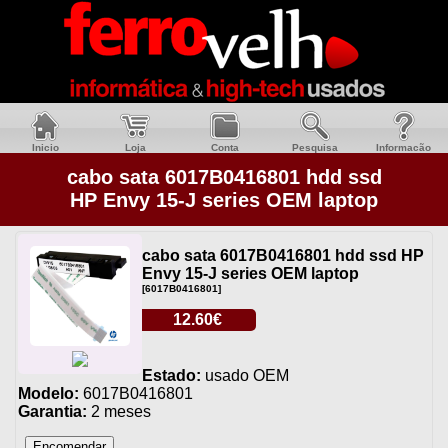
Inicio
Loja
Conta
Pesquisa
Informacão
cabo sata 6017B0416801 hdd ssd
HP Envy 15-J series OEM laptop
cabo sata 6017B0416801 hdd ssd HP
Envy 15-J series OEM laptop
[6017B0416801]
12.60€
Estado:
usado OEM
Modelo:
6017B0416801
Garantia:
2 meses