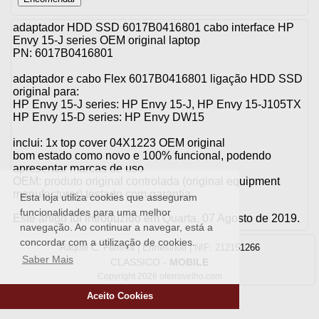
adaptador HDD SSD 6017B0416801 cabo interface HP
Envy 15-J series OEM original laptop
PN: 6017B0416801
adaptador e cabo Flex 6017B0416801 ligação HDD SSD
original para:
HP Envy 15-J series: HP Envy 15-J, HP Envy 15-J105TX
HP Envy 15-D series: HP Envy DW15
inclui: 1x top cover 04X1223 OEM original
bom estado como novo e 100% funcional, podendo
apresentar marcas de uso
OEM: produto original controlada (original equipment
manufacturer) testado com garantia
Esta loja utiliza cookies que asseguram
funcionalidades para uma melhor
Este artigo foi introduzido em Quarta, 07 Agosto de 2019.
navegação. Ao continuar a navegar, está a
concordar com a utilização de cookies.
Raquel C. Ferreira | Ermesinde | NIF: 212151266
Saber Mais
CLASSICO
-
MOBILE
Copyright 2026 oferrovelho.com
Aceito Cookies