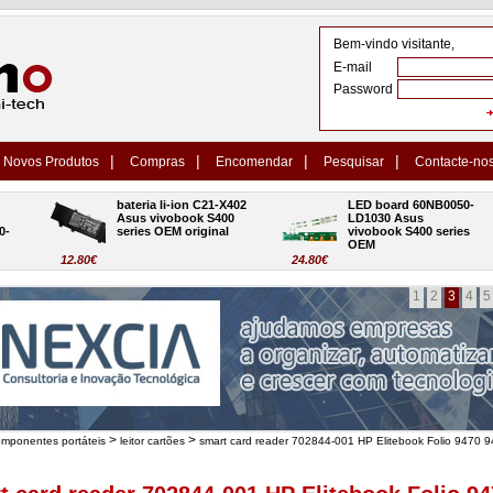
Bem-vindo visitante,
E-mail
Password
|
|
|
|
Novos Produtos
Compras
Encomendar
Pesquisar
Contacte-no
bateria li-ion C21-X402 
LED board 60NB0050-
Asus vivobook S400 
LD1030 Asus 
series OEM original
vivobook S400 series 
OEM
12.80€
24.80€
1
2
3
4
5
>
>
omponentes portáteis
leitor cartões
smart card reader 702844-001 HP Elitebook Folio 9470 