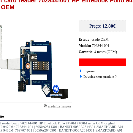
t card reader 702844-001 HP Elitebook Folio 9
0 OEM
Preço:
12.80€
Estado:
usado OEM
Modelo:
702844-001
Garantia:
4 meses (OEM)
Imprimir
Dúvidas neste produto ?
maximizar imagem
ção
rd reader board 702844-001 HP Elitebook Folio 9470M 9480M series OEM original
 HP 9470M : 702844-001 | 6050A2514301 | BANDIT-6050A2514301-SMARTCARD-A01
 HP 9480M:
769707-001 |
6050A2648901 |
BANDIT-6050A2514301-SMARTCARD-A01