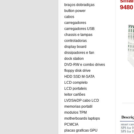
smar
braços dobradiças
948
button power
cabos
carregadores
carregadores USB
chassis e tampas
controladoras
display board
dissipadores e fan
dock station
DVD-RW e combo drives
floppy disk drive
HDD SSD M-SATA
LCD completo
LCD portateis
leitor cartões
LVDS/eDP cabo LCD
memorias portatil
modulos TPM
Descri
motherboards laptops
PCMCIA
smart ca
SPS for
placas graficas GPU
SPS for