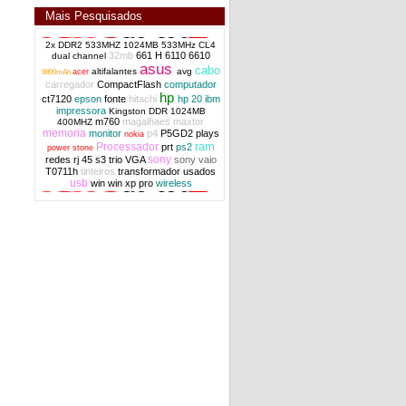
Mais Pesquisados
2x DDR2 533MHZ 1024MB 533MHz CL4
32mb
661 H
6110
6610
dual channel
asus
cabo
MG frame caddy e-card 43Y9696 Lenovo
altifalantes
avg
acer
9800mAh
Thinkpad Sl400 SL500 OEM
carregador
CompactFlash
computador
hp
ct7120
epson
fonte
hitachi
hp 20
ibm
impressora
Kingston DDR 1024MB
m760
magalhaes
maxtor
400MHZ
memoria
monitor
p4
P5GD2
plays
nokia
ram
Processador
prt
ps2
power stone
sony
redes
rj 45
s3 trio VGA
sony vaio
T0711h
tinteiros
transformador
usados
usb
win
win xp pro
wireless