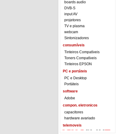
boards audio
DVB-S
input AV
projetores
TV e plasma
webcam
Sintonizadores
consumíveis
Tinteiros Compatíveis
Toners Compatíveis
Tinteiros EPSON
PC e portáteis
PC e Desktop
Portáteis
software
Adobe
compon. eletronicos
capacitores
hardware avariado
telemoveis