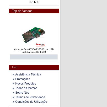
18.60€
Top de Vendas
leitor cartões 6050A2335001 e USB
Toshiba Satellite L650
Info
Assistência Técnica
Promoções
Novos Produtos
leitor SD card reader LS-8864P audio
Todas as Marcas
Samsung NP series OEM
Sobre Nós
Termos de Privacidade
Condições de Utilização