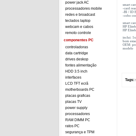
power jack AC
smart ca
processadores mobile
-card rea
-BI / ID 
redes e broadcast
-cobo co
teclados laptop
smart ca
webcam e cabos
HP Elite
HP Elite
remoto controle
inclui: 
componentes PC
bom esta
OEM: prod
controladoras
modelo
data cartridge
drives deskop
fontes alimentação
HDD 3.5 inch
interfaces
Tags:
LCD TFT ecrã
motherboards PC
placas graficas
placas TV
power supply
processadores
RAM DIMM PC
ratos PC
segurança e TPM