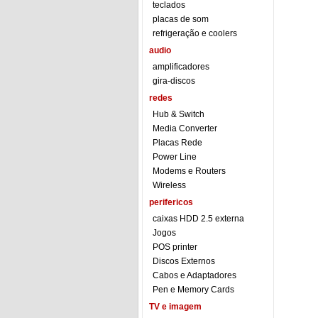
teclados
placas de som
refrigeração e coolers
audio
amplificadores
gira-discos
redes
Hub & Switch
Media Converter
Placas Rede
Power Line
Modems e Routers
Wireless
perifericos
caixas HDD 2.5 externa
Jogos
POS printer
Discos Externos
Cabos e Adaptadores
Pen e Memory Cards
TV e imagem