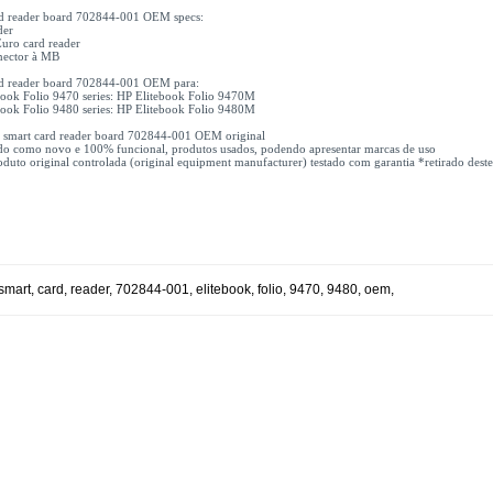
rd reader board 702844-001 OEM specs:
der
Euro card reader
nector à MB
rd reader board 702844-001 OEM para:
book Folio 9470 series: HP Elitebook Folio 9470M
book Folio 9480 series: HP Elitebook Folio 9480M
1x smart card reader board 702844-001 OEM original
do como novo e 100% funcional, produtos usados, podendo apresentar marcas de uso
uto original controlada (original equipment manufacturer) testado com garantia *retirado deste
smart
,
card
,
reader
,
702844-001
,
elitebook
,
folio
,
9470
,
9480
,
oem
,