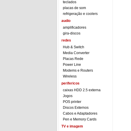
teclados
placas de som
refrigeração e coolers
audio
amplificadores
gira-discos
redes
Hub & Switch
Media Converter
Placas Rede
Power Line
Modems e Routers
Wireless
perifericos
caixas HDD 2.5 externa
Jogos
POS printer
Discos Externos
Cabos e Adaptadores
Pen e Memory Cards
TV e imagem