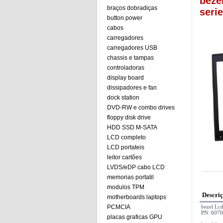
beze
braços dobradiças
seri
button power
cabos
carregadores
carregadores USB
chassis e tampas
controladoras
display board
dissipadores e fan
dock station
DVD-RW e combo drives
floppy disk drive
HDD SSD M-SATA
LCD completo
LCD portateis
leitor cartões
LVDS/eDP cabo LCD
memorias portatil
modulos TPM
Descri
motherboards laptops
PCMCIA
bezel Lc
PN: 6070
placas graficas GPU