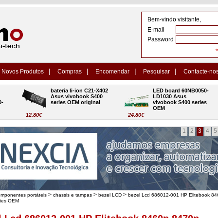
Bem-vindo visitante,
E-mail
Password
|
|
|
|
Novos Produtos
Compras
Encomendar
Pesquisar
Contacte-no
bateria li-ion C21-X402 
LED board 60NB0050-
Asus vivobook S400 
LD1030 Asus 
series OEM original
vivobook S400 series 
OEM
12.80€
24.80€
1
2
3
4
5
>
>
>
omponentes portáteis
chassis e tampas
bezel LCD
bezel Lcd 686012-001 HP Elitebook 8
ries OEM