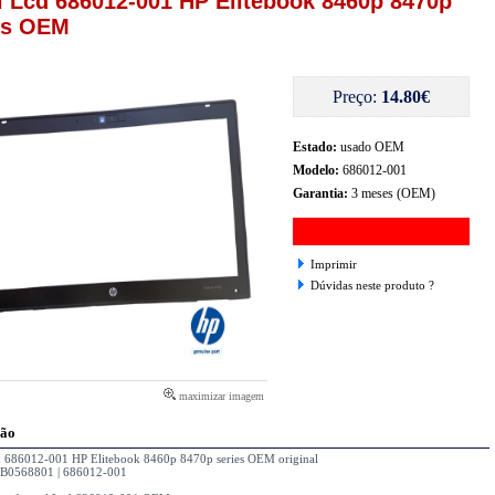
l Lcd 686012-001 HP Elitebook 8460p 8470p
es OEM
Preço:
14.80€
Estado:
usado OEM
Modelo:
686012-001
Garantia:
3 meses (OEM)
Imprimir
Dúvidas neste produto ?
maximizar imagem
ção
d 686012-001 HP Elitebook 8460p 8470p series OEM original
B0568801 | 686012-001