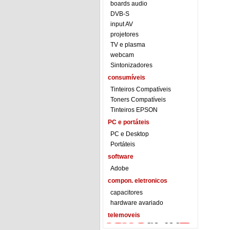
boards audio
DVB-S
input AV
projetores
TV e plasma
webcam
Sintonizadores
consumíveis
Tinteiros Compatíveis
Toners Compatíveis
Tinteiros EPSON
PC e portáteis
PC e Desktop
Portáteis
software
Adobe
compon. eletronicos
capacitores
hardware avariado
telemoveis