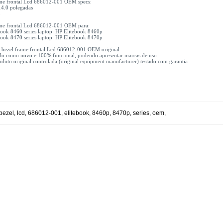
ame frontal Lcd 686012-001 OEM specs:
 14.0 polegadas
o
ame frontal Lcd 686012-001 OEM para:
book 8460 series laptop: HP Elitebook 8460p
book 8470 series laptop: HP Elitebook 8470p
1x bezel frame frontal Lcd 686012-001 OEM original
do como novo e 100% funcional, podendo apresentar marcas de uso
uto original controlada (original equipment manufacturer) testado com garantia
bezel
,
lcd
,
686012-001
,
elitebook
,
8460p
,
8470p
,
series
,
oem
,