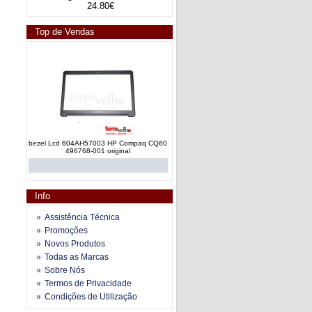
24.80€
Top de Vendas
bezel Lcd 604AH57003 HP Compaq CQ60
496768-001 original
Info
Assistência Técnica
Promoções
Novos Produtos
Frame Frontal lcd bezel V000123350
Todas as Marcas
Toshiba Satellite A300 series
Sobre Nós
Termos de Privacidade
Condições de Utilização