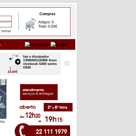
Compras
Artigos: 0
Total: 0.00€
s
fan e dissipador 
board USB audio CR 
13NB0051AM06 Asus 
32XJ7IB0000 Asus 
vivobook S400 series 
vivobook S400 series 
OEM
OEM
18.60€
24.80€
18
6
460p