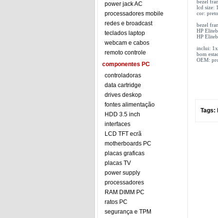
bezel fr
power jack AC
lcd size:
processadores mobile
cor: pret
redes e broadcast
bezel fr
HP Elite
teclados laptop
HP Elite
webcam e cabos
inclui: 
remoto controle
bom esta
OEM: prod
componentes PC
controladoras
data cartridge
drives deskop
fontes alimentação
Tags:
HDD 3.5 inch
interfaces
LCD TFT ecrã
motherboards PC
placas graficas
placas TV
power supply
processadores
RAM DIMM PC
ratos PC
segurança e TPM