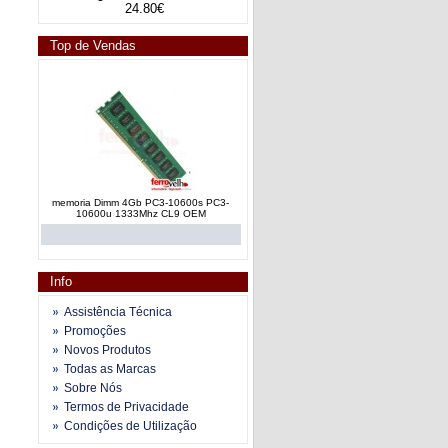
24.80€
Top de Vendas
memoria Dimm 4Gb PC3-10600s PC3-
10600u 1333Mhz CL9 OEM
Info
Assistência Técnica
Promoções
Novos Produtos
memoria RAM Dimm DDR3 4Gb PC3-
Todas as Marcas
10600 a 1333Mhz CL9 OEM
Sobre Nós
Termos de Privacidade
Condições de Utilização