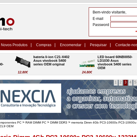
Bem-vindo visitante,
E-mail
Password
|
|
|
|
Novos Produtos
Compras
Encomendar
Pesquisar
Contacte-no
bateria li-ion C21-X402 
LED board 60NB0050-
Asus vivobook S400 
LD1030 Asus 
series OEM original
vivobook S400 series 
OEM
12.80€
24.80€
1
2
3
4
5
>
>
>
omponentes PC
RAM DIMM PC
DIMM DDR3
memoria Dimm 4Gb PC3-10600s PC3-10600u
 CL9 OEM