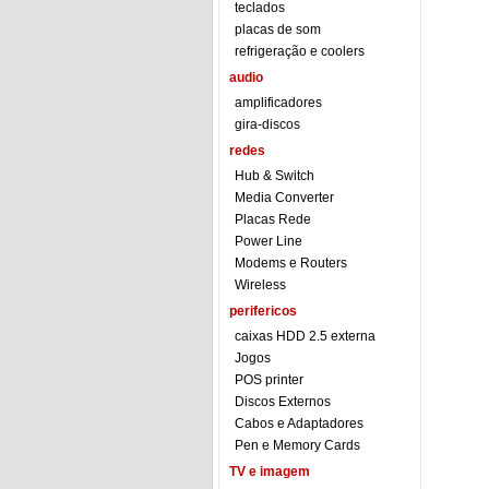
teclados
placas de som
refrigeração e coolers
audio
amplificadores
gira-discos
redes
Hub & Switch
Media Converter
Placas Rede
Power Line
Modems e Routers
Wireless
perifericos
caixas HDD 2.5 externa
Jogos
POS printer
Discos Externos
Cabos e Adaptadores
Pen e Memory Cards
TV e imagem