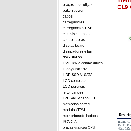
memo
braços dobradiças
CL9
button power
cabos
carregadores
carregadores USB
chassis e tampas
controladoras
display board
dissipadores e fan
dock station
DVD-RW e combo drives
floppy disk drive
HDD SSD M-SATA
LCD completo
LCD portateis
leitor cartões
LVDS/eDP cabo LCD
memorias portatil
modulos TPM
Descri
motherboards laptops
PCMCIA
memoria
K/PN: K
placas graficas GPU
4GB 1Rx