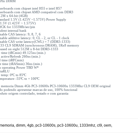
-Pin DIMM
erboards com chipset intel H55 e intel H57
herboards com chipset AMD compativel com DDR3
2M x 64-bit (4GB)
andard 1.5V (1.425V ~1.575V) Power Supply
1.5V (1.425V ~ 1.575V)
CK for 1333Mb/sec/pin
dent internal bank
ble CAS latency: 9, 8, 7, 6
ble additive latency: 0, CL - 2, or CL - 1 clock
able CAS write latency(CWL) = 7 (DDR3-1333)
33 CL9 SDRAM (synchronous DRAM), 1Rx8 memory
based on eight 512M x 8-bit DDR3-1333
e time (tRCmin) 49.125ns (min.)
o active/Refresh 260ns (min.)
time (tRFCmin)
ve time (tRASmin) 36ns (min.)
 operating Power TBD W*
itaRLU
 temp: 0ºC to 85ºC
emperature -55ºC to + 100ºC
1x memoria Dimm 4Gb PC3-10600s PC3-10600u 1333Mhz CL9 OEM original
do podendo apresentar marcas de uso, 100% funcional
duto origem controlado, testado e com garantia
memoria
,
dimm
,
4gb
,
pc3-10600s
,
pc3-10600u
,
1333mhz
,
cl9
,
oem
,