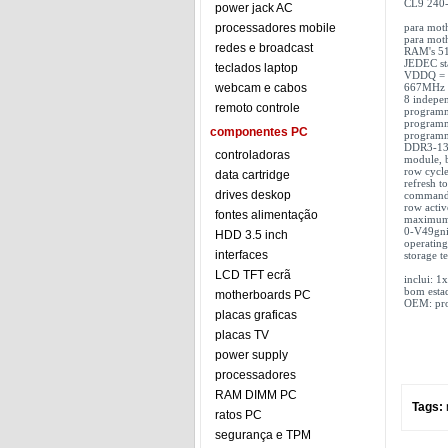
CL9 240
power jack AC
processadores mobile
para moth
para mot
redes e broadcast
RAM's 51
JEDEC st
teclados laptop
VDDQ = 
webcam e cabos
667MHz f
8 indepen
remoto controle
programma
programma
componentes PC
programm
DDR3-13
controladoras
module, 
row cycl
data cartridge
refresh t
drives deskop
command 
row acti
fontes alimentação
maximum
0-V49gn
HDD 3.5 inch
operating
interfaces
storage t
LCD TFT ecrã
inclui: 
bom esta
motherboards PC
OEM: pro
placas graficas
placas TV
power supply
processadores
RAM DIMM PC
Tags:
ratos PC
segurança e TPM