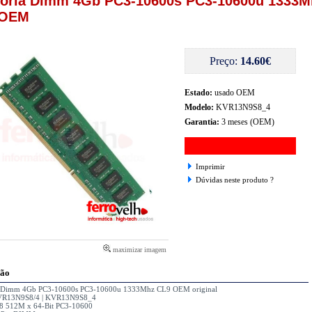
ria Dimm 4Gb PC3-10600s PC3-10600u 1333M
 OEM
Preço:
14.60€
Estado:
usado OEM
Modelo:
KVR13N9S8_4
Garantia:
3 meses (OEM)
Imprimir
Dúvidas neste produto ?
maximizar imagem
ção
 Dimm 4Gb PC3-10600s PC3-10600u 1333Mhz CL9 OEM original
VR13N9S8/4 | KVR13N9S8_4
8 512M x 64-Bit PC3-10600