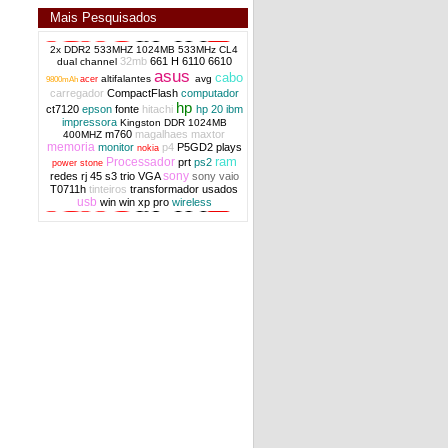
Mais Pesquisados
2x DDR2 533MHZ 1024MB 533MHz CL4
32mb
661 H
6110
6610
dual channel
asus
cabo
altifalantes
avg
acer
9800mAh
carregador
CompactFlash
computador
hp
ct7120
epson
fonte
hitachi
hp 20
ibm
impressora
Kingston DDR 1024MB
m760
magalhaes
maxtor
400MHZ
memoria
monitor
p4
P5GD2
plays
nokia
ram
Processador
prt
ps2
power stone
sony
redes
rj 45
s3 trio VGA
sony vaio
T0711h
tinteiros
transformador
usados
usb
win
win xp pro
wireless