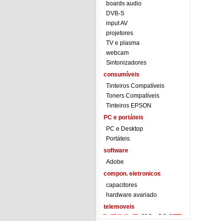
boards audio
DVB-S
input AV
projetores
TV e plasma
webcam
Sintonizadores
consumíveis
Tinteiros Compatíveis
Toners Compatíveis
Tinteiros EPSON
PC e portáteis
PC e Desktop
Portáteis
software
Adobe
compon. eletronicos
capacitores
hardware avariado
telemoveis